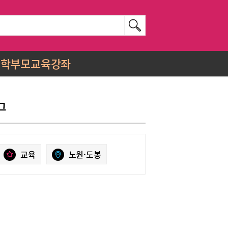
학부모교육강좌
그
교육
노원·도봉