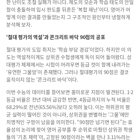
한 난이도 조절 실패가 아니다. 제도의 모순과 학습 태도의 안일
함이 충돌하여 입시 판도를 뒤흔든 ‘복합 재난’이다. 영어가 어
떻게 이런 결과를 만들었는지 그 구조적인 원인부터 냉철하게
분석해 보자.
‘절대 평가의 역설’과 콘크리트 바닥 90점의 공포
절대 평가의 도입 취지는 ‘학습 부담 경감’이었다. 하지만 이 의
도는 역설적이게도 상위권 수험생에게 독이 되어 돌아왔다. 상
대평가 체제에서는 시험이 어려우면 등급 컷이 함께 내려가는
‘유연한 그물망’이 존재했다. 그러나 절대평가의 90점은 결코
움직이지 않는 ‘콘크리트 바닥’이다.
이번 수능의 데이터를 뜯어보면 흥미로운 지점이 발견된다. 1·2
등급 비율은 전년 대비 급감한 반면, 4등급까지의 누적 비율은
68.29%로 전년(65.56%)보다 오히려 높다. 이는 하위권의 평
균 실력이 떨어진 것이 아니라, 상위권을 변별하는 ‘그물’에만
치명적인 구멍이 났음을 의미한다. “90점만 넘기면 된다”는 효
율성의 논리에 젖어 영어 공부를 후 순위로 미뤘던 상위권 학생
들의 ‘기초 체력’이, 고정된 90점이라는 벽을 만나 3.11%라는