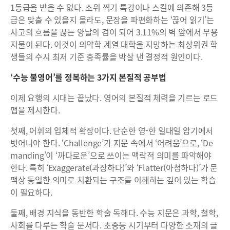
1등급을 받을 수 없다. 소위 찍기 특강이나 스킬에 의존해 3등
급은 맞출 수 있을지 몰라도, 문장을 파편화하는 ‘끊어 읽기’는
사고의 흐름을 끊는 양날의 검이 되어 3.11%의 벽 앞에서 무용
지물이 된다. 이것이 의약학 계열 대학을 지망하는 최상위권 학
생들의 수시 최저 기준 충족률을 박살 낸 결정적 원인이다.
‘수능 불영어’를 정복하는 3가지 본질적 공부법
이제 요행의 시대는 끝났다. 영어의 본질적 체력을 기르는 로드
맵을 제시한다.
첫째, 어휘의 입체적 확장이다. 단순한 영-한 일대일 암기에서
벗어나야 한다. ‘Challenge’가 지문 속에서 ‘어려움’으로, ‘De
manding’이 ‘까다로운’으로 쓰이는 맥락적 의미를 파악해야
한다. 특히 ‘Exaggerate(과장하다)’와 ‘Flatter(아첨하다)’가 문
맥상 동일한 의미로 치환되는 구조를 이해하는 깊이 있는 학습
이 필요하다.
둘째, 배경 지식을 동반한 학술 독해다. 수능 지문은 과학, 철학,
사회를 다루는 학술 문서다. 초중등 시기부터 다양한 소재의 글