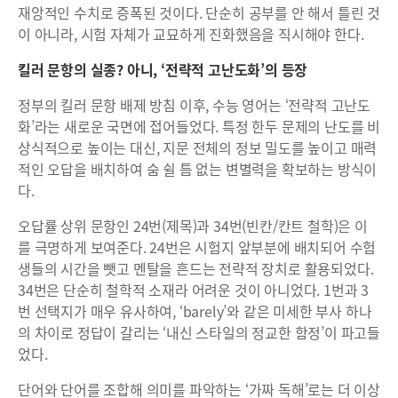
재앙적인 수치로 증폭된 것이다. 단순히 공부를 안 해서 틀린 것
이 아니라, 시험 자체가 교묘하게 진화했음을 직시해야 한다.
킬러 문항의 실종? 아니, ‘전략적 고난도화’의 등장
정부의 킬러 문항 배제 방침 이후, 수능 영어는 ‘전략적 고난도
화’라는 새로운 국면에 접어들었다. 특정 한두 문제의 난도를 비
상식적으로 높이는 대신, 지문 전체의 정보 밀도를 높이고 매력
적인 오답을 배치하여 숨 쉴 틈 없는 변별력을 확보하는 방식이
다.
오답률 상위 문항인 24번(제목)과 34번(빈칸/칸트 철학)은 이
를 극명하게 보여준다. 24번은 시험지 앞부분에 배치되어 수험
생들의 시간을 뺏고 멘탈을 흔드는 전략적 장치로 활용되었다.
34번은 단순히 철학적 소재라 어려운 것이 아니었다. 1번과 3
번 선택지가 매우 유사하여, ‘barely’와 같은 미세한 부사 하나
의 차이로 정답이 갈리는 ‘내신 스타일의 정교한 함정’이 파고들
었다.
단어와 단어를 조합해 의미를 파악하는 ‘가짜 독해’로는 더 이상