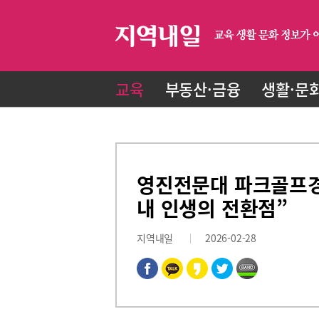
교육
부동산·금융
생활·문
영진전문대 파크골프경
내 인생의 전환점”
지역내일
2026-02-28