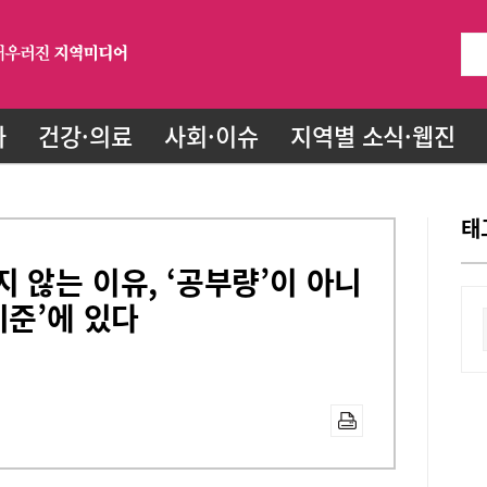
화
건강·의료
사회·이슈
지역별 소식·웹진
태
 않는 이유, ‘공부량’이 아니
기준’에 있다