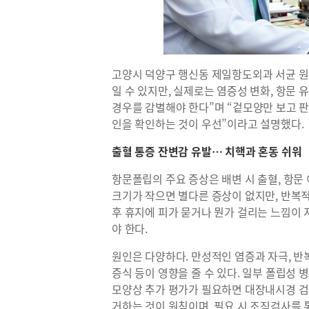
고양시 덕양구 행신동 제일항도외과 서균 원
일 수 있지만, 실제로는 염증성 변화, 항문 유
경우를 감별해야 한다”며 “겉모양만 보고 
인을 확인하는 것이 우선”이라고 설명했다.
출혈 통증 잔변감 유발… 치핵과 혼동 쉬워
항문폴립의 주요 증상은 배변 시 출혈, 항문 
크기가 작으면 별다른 증상이 없지만, 반복적
후 휴지에 피가 묻거나 뭔가 걸리는 느낌이
야 한다.
원인은 다양하다. 만성적인 염증과 자극, 반
증식 등이 영향을 줄 수 있다. 일부 폴립성
모양상 추가 평가가 필요하면 대장내시경 검
거하는 것이 원칙이며, 필요 시 조직검사를 