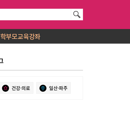
학부모교육강좌
그
건강·의료
일산·파주