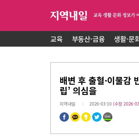
교육
부동산·금융
생활·문
배변 후 출혈·이물감 
립’ 의심을
지역내일
2026-03-10
(수정 2026-03