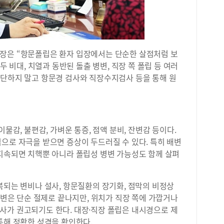
장은 “항문폴립은 환자 입장에서는 단순한 살점처럼 보
두 비대, 치열과 동반된 돌출 병변, 직장 쪽 폴립 등 여러
판단하지 말고 항문경 검사와 직장수지검사 등을 통해 원
이물감, 불편감, 가벼운 통증, 점액 분비, 잔변감 등이다.
으로 자극을 받으면 증상이 두드러질 수 있다. 특히 배변
 지속되면 치핵뿐 아니라 폴립성 병변 가능성도 함께 살펴
복되는 변비나 설사, 항문질환의 장기화, 점막의 비정상
 병변은 단순 절제로 끝나지만, 위치가 직장 쪽에 가깝거나
사가 권고되기도 한다. 대장·직장 폴립은 내시경으로 제
통해 정확한 성격을 확인한다.