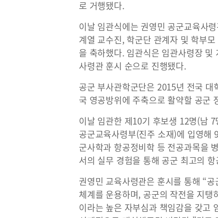
로 거행됐다.
이날 임관식에는 권영민 공군교육사령
계열 교수진, 학군단 관계자 및 학부모
을 축하했다. 임관식은 임관사령장 및 계
사령관 훈시 순으로 진행됐다.
공군 부사관학군단은 2015년 전국 
국 영공방위에 주축으로 활약할 공군 
이날 임관한 제10기 후보생 12명(남 7
공군교육사령부(진주 소재)에 입영해 
군사학과 항공정비학 등 전공과목을 병
서의 실무 경험을 통해 공군 최고의 항
권영민 교육사령관은 훈시를 통해 “공
체계를 운용하며, 공군의 작전을 지탱
이라는 높은 자부심과 책임감을 갖고 