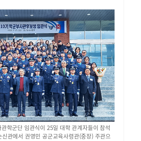
사관학군단 임관식이 25일 대학 관계자들이 참석
순신관에서 권영민 공군교육사령관(중장) 주관으