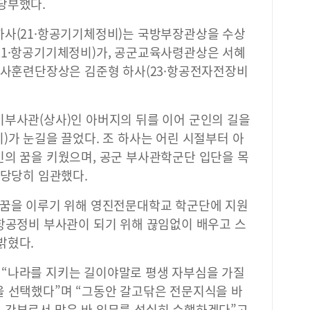
당부했다.
하사(21·항공기기체정비)는 국방부장관상을 수상
21·항공기기체정비)가, 공군교육사령관상은 서혜
본군사훈련단장상은 김준형 하사(23·항공전자전장비
비부사관(상사)인 아버지의 뒤를 이어 군인의 길을
)가 눈길을 끌었다. 조 하사는 어린 시절부터 아
인의 꿈을 키웠으며, 공군 부사관학군단 입단을 목
 당당히 임관했다.
 꿈을 이루기 위해 영진전문대학교 학군단에 지원
 항공정비 부사관이 되기 위해 끊임없이 배우고 스
밝혔다.
“나라를 지키는 길이야말로 평생 자부심을 가질
을 선택했다”며 “그동안 갈고닦은 전문지식을 바
 간부로서 맡은 바 임무를 성실히 수행하겠다”고