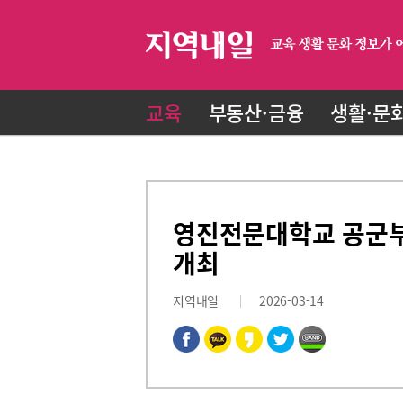
교육
부동산·금융
생활·문
영진전문대학교 공군부
개최
지역내일
2026-03-14