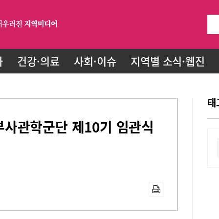
화
건강·의료
사회·이슈
지역별 소식·웹진
태
사관학군단 제10기 임관식