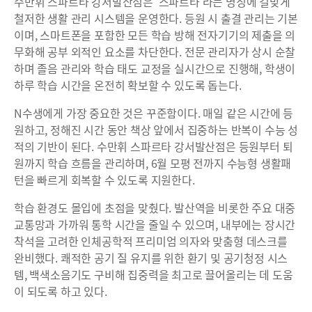
수만휘 스파르타 강서발산점은 ‘스파르타’라는 명칭에 걸맞게
철저한 생활 관리 시스템을 운영한다. 등원 시 출결 관리는 기본
이며, 스마트폰을 포함한 모든 학습 방해 전자기기의 제출을 의
무화해 공부 외적인 요소를 차단한다. 전문 관리자가 상시 순찰
하며 졸음 관리와 학습 태도 교정을 실시간으로 진행해, 학생이
하루 학습 시간을 온전히 확보할 수 있도록 돕는다.
N수생에게 가장 중요한 것은 꾸준함이다. 매일 같은 시간에 등
원하고, 정해진 시간 동안 책상 앞에서 집중하는 반복이 수능 성
적의 기반이 된다. 수만휘 스파르타 강서발산점은 등원부터 퇴
원까지 학습 흐름을 관리하며, 6월 모평 전까지 수능형 생활패
턴을 빠르게 회복할 수 있도록 지원한다.
학습 환경도 몰입에 초점을 맞췄다. 발산역을 비롯한 주요 대중
교통망과 가까워 통학 시간을 줄일 수 있으며, 내부에는 장시간
착석을 고려한 인체공학적 프리미엄 의자와 맞춤형 데스크를
완비했다. 쾌적한 공기 질 유지를 위한 환기 및 공기청정 시스
템, 백색소음기도 구비해 집중력을 최고로 끌어올리는 데 도움
이 되도록 하고 있다.