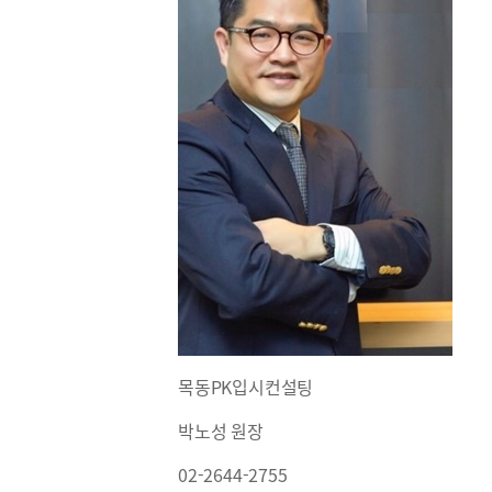
목동PK입시컨설팅
박노성 원장
02-2644-2755