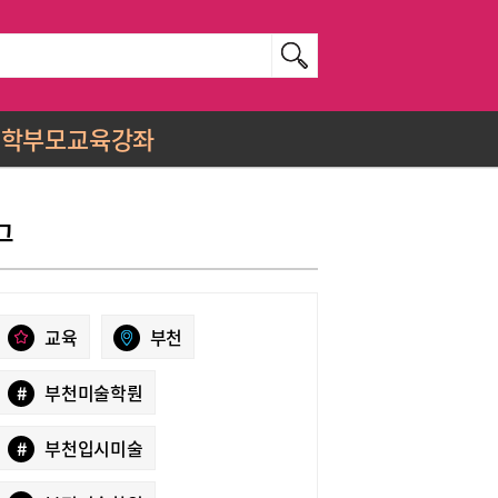
학부모교육강좌
그
교육
부천
#
부천미술학뤈
#
부천입시미술