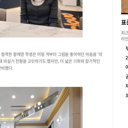
최근
라인
면서
고 
합격한 황채영 학생은 어릴 적부터 그림을 좋아하던 마음을 ‘의
경쟁
 때 비실기 전형을 고민하기도 했지만, 더 넓은 기회와 장기적인
앞두
준비했다.
거둔
장혜
비 
다.
봄이
인 
비롯
명에
대회
다.