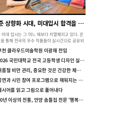
표준 상향화 시대, 미대입시 합격을 만드는 한 끗 차이
 미대 입시는 그 어느 때보다 치열해지고 있다. 온
을 통해 전국의 우수 작품들이 실시간으로 공유되
 학생들의 실기 수준은 전반적으로 상향 평준화되
부천 클라우드미술학원 이광재 전임
있다. 이제는 단순히 그림을 잘 그리는 것만으로는
력을 갖기 어려운 시대다. 이런 가운데 여름방학을
2026 국민대학교 전국 고등학생 디자인 실기대회 수상자 인터뷰
고 전국 규모 디자인 실기 대회에서 우수한 성적을
여름철 비만 관리, 중요한 것은 건강한 체중 감량
 학생들이 주목받고 있다. 부천 클라우드미술학원
진 부원장을 만나 실기대회의 의미와 여름방학 준
공연과 시민 참여 프로그램으로 채워지는 여름
전략, 그리고 최근 미대 입시의 변화에 대해 들어봤
제시어를 읽고 그림으로 풀어내다
실기대회는 수상의 장이 아니라 실전 경험의 장매년
면 전국 주요 대학들은 입시생들을 대상으로 디자
30년 이상의 전통, 안양 솜틀집 전문 ‘행복솜틀집’
실기대회를 개최한다. 서경대학교와 인하대학교를
해 다양한 대학들이 실기대회를 열고 있으며 수천
 가까운 학생들이 참가한다.장혜진 부원장은 실기
의 가장 중요한 의미를 ‘실전 경험’이라고 설명했
“실기대회에서 상을 받는 것도 의미가 있지만 사실