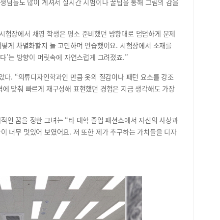
선생님들도 많이 계셔서 실시간 시범이나 꿀팁을 통해 그림의 감을
는 
본기
이 
실기 시험장에서 채영 학생은 평소 준비했던 방향대로 덤덤하게 문제
대다
 어떻게 차별화할지 늘 고민하며 연습했어요. 시험장에서 소재를
기회
겠다’는 방향이 머릿속에 자연스럽게 그려졌죠.”
생들
사례
았다. “의류디자인학과인 만큼 옷의 질감이나 패턴 요소를 강조
은 
격에 맞춰 빠르게 재구성해 표현했던 경험은 지금 생각해도 가장
약해
로운
니다
적인 꿈을 정한 그녀는 “타 대학 졸업 패션쇼에서 자신의 사상과
배운
 너무 멋있어 보였어요. 저 또한 제가 추구하는 가치들을 디자
다.
나올
지 
과 
이 
니다
다.
학생
기 