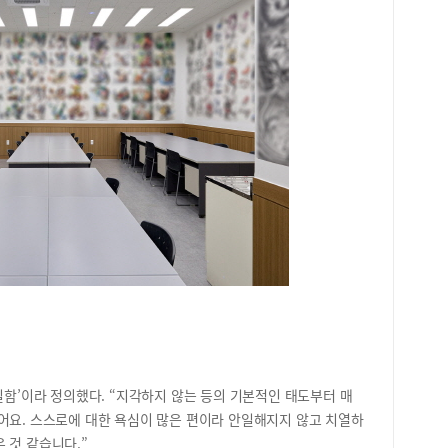
도 
차이
지 
다.
‘표
많이
공개
어려
존재
니다
하게
고 
출보
리하
보여
본기
화려
명이
지,
실함’이라 정의했다. “지각하지 않는 등의 기본적인 태도부터 매
는 
어요. 스스로에 대한 욕심이 많은 편이라 안일해지지 않고 치열하
 것 같습니다.”