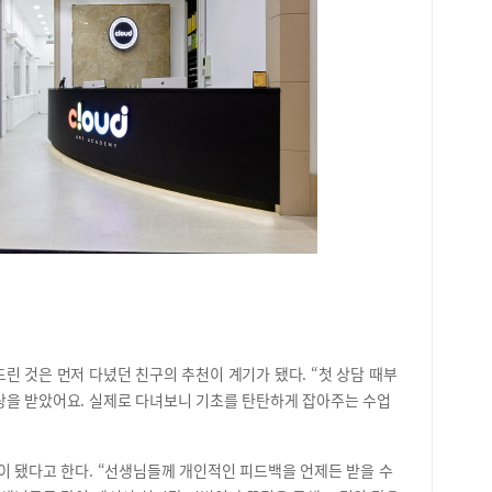
더 
시험
자신
니다
경이
위기
하얘
던 
못하
경험
술학
다는
고 
력올
‘굴
됐다
석 
린 것은 먼저 다녔던 친구의 추천이 계기가 됐다. “첫 상담 때부
하대
상을 받았어요. 실제로 다녀보니 기초를 탄탄하게 잡아주는 수업
어떻
그래
하도
이 됐다고 한다. “선생님들께 개인적인 피드백을 언제든 받을 수
수시