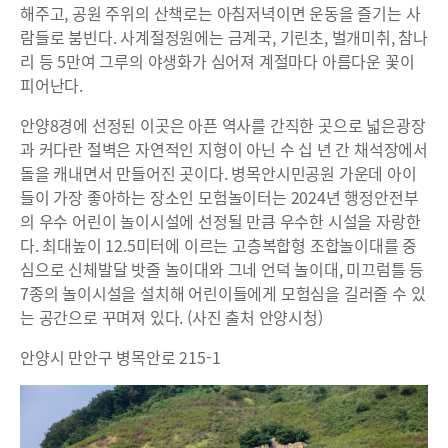
해주고, 공원 주위의 산책로는 아침저녁이면 운동을 즐기는 사
람들로 붐빈다. 사계절정원에는 금계국, 기린초, 벌개미취, 참나
리 등 5만여 그루의 야생화가 심어져 계절마다 아름다운 꽃이
피어난다.
안양8경에 선정된 이곳은 아픈 역사를 간직한 곳으로 넓은광장
과 커다란 절벽은 자연적인 지형이 아닌 수 십 년 간 채석장에서
돌을 캐내면서 만들어진 곳이다. 병목안시민공원 가운데 아이
들이 가장 좋아하는 장소인 모험놀이터는 2024년 행정안전부
의 우수 어린이 놀이시설에 선정될 만큼 우수한 시설을 자랑한
다. 최대높이 12.5미터에 이르는 고층복합형 조합놀이대를 중
심으로 신체발달 밧줄 놀이대와 그네 언덕 놀이대, 미끄럼틀 등
7종의 놀이시설을 설치해 어린이들에게 모험심을 길러줄 수 있
는 공간으로 꾸며져 있다. (사진 출처 안양시청)
안양시 만안구 병목안로 215-1