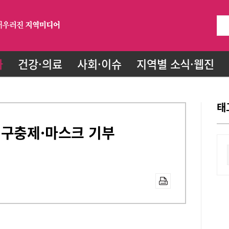
화
건강·의료
사회·이슈
지역별 소식·웹진
태
·구충제·마스크 기부