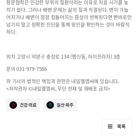
항문협착은 민감한 부위의 질환이라는 이유로 치료 시기를 놓
치기 쉽다. 그러나 배변 문제는 삶의 질과 직결된다. 변이 가늘
어지거나 배변이 점점 힘들어지는 증상이 반복된다면 변비로만
넘기지 말고 정확한 진단을 통해 원인을 확인하는 것이 바람직
하다.
위치 고양시 덕양구 충장로 134 (행신동, 아이프라자) 3층
문의 031-979-7586
위 기사의 법적인 책임과 권한은 내일엘엠씨에 있습니다.
<저작권자 ©내일엘엠씨, 무단 전재 및 재배포 금지>
건강·의료
일산·파주
목록