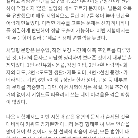
걸리고 세심한 판단을 요구했다. 23번은 <이생규장전>과 관련
하여 적절하지 ‘않은’ 설명의 개수 고르기 문제여서 발문의 오독
을 유발했으며 매우 지엽적으로 틀린 어구를 섞어 놓아 판단을
어렵게 만들었다. 이러한 개수를 고르는 문제는 선지 하나하나
를 정밀하게 판단해야 정답 도출이 가능하다. 이번 시험에서는
이 두 문항이 킬러 문제로 작용해 변별력을 높였다.
서답형 문항은 본수업, 직전 보강 시간에 예측 포인트를 다루었
던 것, 마지막 문자로 서답형 정리하여 보내준 것에서 대부분 출
제되었다. 1번 <산유화> 운율, 감정 이입, 2번 <흰 바람벽> 화
자의 태도, 3번 <도도한 생활> 제목 의미, 4번 <천변 풍경> 카
메라의 눈 기법, 6번 <이생규장전> 한자 성어, 구성 등 대부분
의 문제를 적중했다. 다만, 이번 시험에서는 음절, 어절 조건이
거의 없어서 키워드를 떠올려서 쓰는 데에 어려움을 겪은 학생
이 많았다.
다음 시험에서도 이번 시험과 같은 유형의 문제가 출제될 것을
대비하여 키워드 암기뿐만 아니라 문장 형태로 써 보는 연습을
많이 해야 할 것이다. 또한 선택적 학습이 아닌, 모든 범위에 대