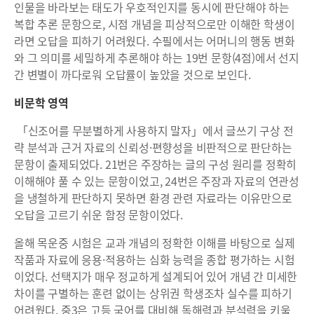
인물을 바라보는 태도가 우호적인지를 동시에 판단해야 하는
복합 추론 문항으로, 시점 개념을 피상적으로만 이해한 학생이
라면 오답을 피하기 어려웠다. 수필에서는 어머니의 행동 변화
와 그 의미를 세밀하게 추론해야 하는 19번 문항(4점)에서 선지
간 변별이 까다로워 오답률이 높았을 것으로 보인다.
비문학 영역
「신조어를 무분별하게 사용하지 말자」에서 글쓰기 구상 전
략 분석과 근거 자료의 신뢰성·편향성을 비판적으로 판단하는
문항이 출제되었다. 21번은 주장하는 글의 구성 원리를 정확히
이해해야 풀 수 있는 문항이었고, 24번은 주장과 자료의 연관성
을 냉철하게 판단하지 못하면 환경 관련 자료라는 이유만으로
오답을 고르기 쉬운 함정 문항이었다.
올해 목운중 시험은 교과 개념의 정확한 이해를 바탕으로 실제
작품과 자료에 응용·적용하는 심화 능력을 종합 평가하는 시험
이었다. 선택지가 매우 정교하게 설계되어 있어 개념 간 미세한
차이를 구별하는 훈련 없이는 상위권 학생조차 실수를 피하기
어려웠다. 중3은 고등 국어를 대비해 독해력과 분석력을 키울