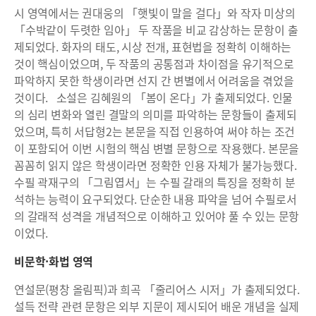
시 영역에서는 권대웅의 「햇빛이 말을 걸다」와 작자 미상의
「수박같이 두렷한 임아」 두 작품을 비교 감상하는 문항이 출
제되었다. 화자의 태도, 시상 전개, 표현법을 정확히 이해하는
것이 핵심이었으며, 두 작품의 공통점과 차이점을 유기적으로
파악하지 못한 학생이라면 선지 간 변별에서 어려움을 겪었을
것이다. 소설은 김혜원의 「봄이 온다」가 출제되었다. 인물
의 심리 변화와 열린 결말의 의미를 파악하는 문항들이 출제되
었으며, 특히 서답형2는 본문을 직접 인용하여 써야 하는 조건
이 포함되어 이번 시험의 핵심 변별 문항으로 작용했다. 본문을
꼼꼼히 읽지 않은 학생이라면 정확한 인용 자체가 불가능했다.
수필 곽재구의 「그림엽서」는 수필 갈래의 특징을 정확히 분
석하는 능력이 요구되었다. 단순한 내용 파악을 넘어 수필로서
의 갈래적 성격을 개념적으로 이해하고 있어야 풀 수 있는 문항
이었다.
비문학·화법 영역
연설문(평창 올림픽)과 희곡 「줄리어스 시저」가 출제되었다.
설득 전략 관련 문항은 외부 지문이 제시되어 배운 개념을 실제