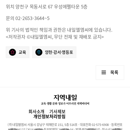
위치 양천구 목동서로 67 우성에펠타운 5층
문의 02-2653-3644~5
위 기사의 법적인 책임과 권한은 내일엘엠씨에 있습니다.
<저작권자 ©내일엘엠씨, 무단 전재 및 재배포 금지>
교육
양천·강서·영등포
목록
회사소개
기사제보
개인정보처리방침
(주)내일엘엠씨 서울시 강남구 테헤란로 151, 5층 514호 · 대표전화 02-575-6908 · 등록번호
서울 아04127 (2016.08.04) 최초발행일 2016.08.04 · 발행·편집인:석진성 · 청소년 보호책임