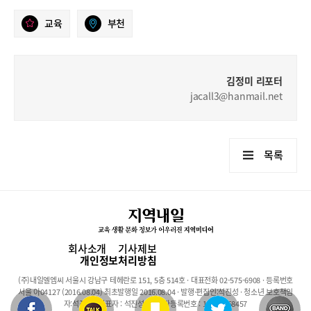
교육
부천
김정미 리포터
jacall3@hanmail.net
목록
회사소개
기사제보
개인정보처리방침
(주)내일엘엠씨 서울시 강남구 테헤란로 151, 5층 514호 · 대표전화 02-575-6908 · 등록번호
서울 아04127 (2016.08.04) 최초발행일 2016.08.04 · 발행·편집인:석진성 · 청소년 보호책임
자:석진성 · 대표자 : 석진성 · 사업자등록번호 : 101-86-68457