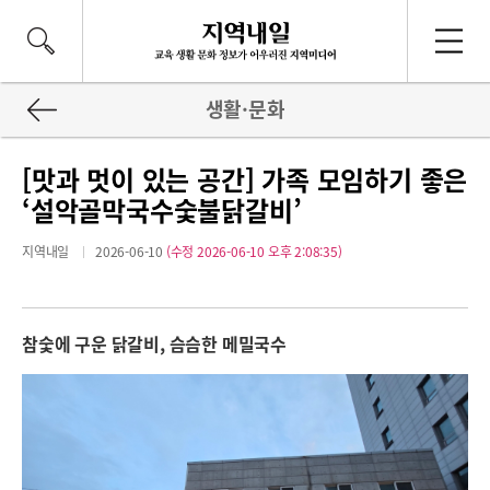
생활·문화
[맛과 멋이 있는 공간] 가족 모임하기 좋은
‘설악골막국수숯불닭갈비’
지역내일
2026-06-10
(수정 2026-06-10 오후 2:08:35)
참숯에 구운 닭갈비, 슴슴한 메밀국수