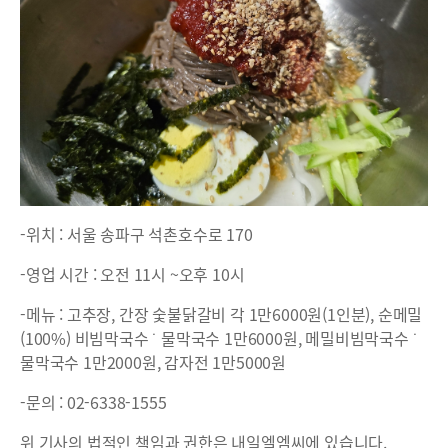
-위치 : 서울 송파구 석촌호수로 170
-영업 시간 : 오전 11시 ~오후 10시
-메뉴 : 고추장, 간장 숯불닭갈비 각 1만6000원(1인분), 순메밀
(100%) 비빔막국수 ˙ 물막국수 1만6000원, 메밀비빔막국수 ˙
물막국수 1만2000원, 감자전 1만5000원
-문의 : 02-6338-1555
위 기사의 법적인 책임과 권한은 내일엘엠씨에 있습니다.