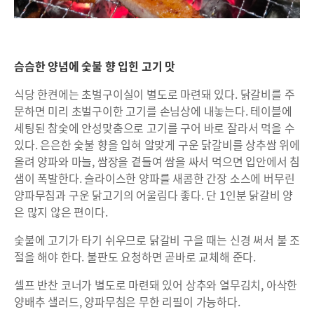
슴슴한 양념에 숯불 향 입힌 고기 맛
식당 한켠에는 초벌구이실이 별도로 마련돼 있다. 닭갈비를 주
문하면 미리 초벌구이한 고기를 손님상에 내놓는다. 테이블에
세팅된 참숯에 안성맞춤으로 고기를 구어 바로 잘라서 먹을 수
있다. 은은한 숯불 향을 입혀 알맞게 구운 닭갈비를 상추쌈 위에
올려 양파와 마늘, 쌈장을 곁들여 쌈을 싸서 먹으면 입안에서 침
샘이 폭발한다. 슬라이스한 양파를 새콤한 간장 소스에 버무린
양파무침과 구운 닭고기의 어울림다 좋다. 단 1인분 닭갈비 양
은 많지 않은 편이다.
숯불에 고기가 타기 쉬우므로 닭갈비 구을 때는 신경 써서 불 조
절을 해야 한다. 불판도 요청하면 곧바로 교체해 준다.
셀프 반찬 코너가 별도로 마련돼 있어 상추와 열무김치, 아삭한
양배추 샐러드, 양파무침은 무한 리필이 가능하다.