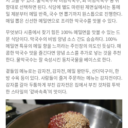
서 고를 수 있다. 물막국수와 비빔막국수, 회 비빔막국수 중 취
향대로 선택하면 된다. 식당에 별도 마련된 제면실에서는 통메
밀 제분부터 메밀 반죽, 국수 면 뽑기까지 원스톱으로 진행한다.
매일 뽑은 신선한 메밀면으로 조리한 막국수를 맛볼 수 있다.
무엇보다 시중에서 찾기 힘든 100% 메밀면을 맛볼 수 있는 드
문 식당이다. 막국수의 비빔 양념 소스 간도 슴슴하다. 100%
메밀면 특유의 메일 향을 느끼라는 주인장의 의도인 듯싶다. 매
콤한 막국수 맛을 즐긴다면 양념 소스를 추가로 넣는 것을 추천
한다. 물막국수는 잘 숙성시킨 동치국물을 베이스로 한다.
곁들임 메뉴로는 감자전, 감자전, 메밀 왕만두, 산더덕구이, 한
방 수육 등이 있다. 사람들이 즐겨 주문하는 메뉴는 감자전이다.
감자를 갈아 두툼하게 부친 감자전은 집에서 부친 것처럼 투박
한 스타일의 ‘겉바속촉’의 맛이다.