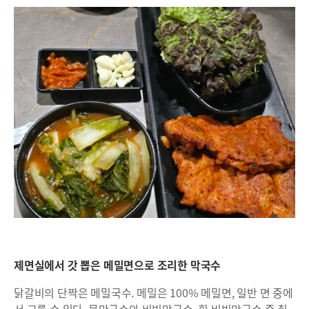
제면실에서 갓 뽑은 메밀면으로 조리한 막국수
닭갈비의 단짝은 메밀국수. 메밀은 100% 메밀면, 일반 면 중에