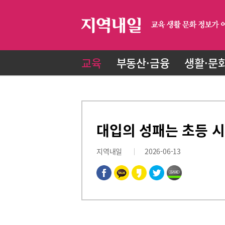
교육
부동산·금융
생활·문
대입의 성패는 초등 시
지역내일
2026-06-13