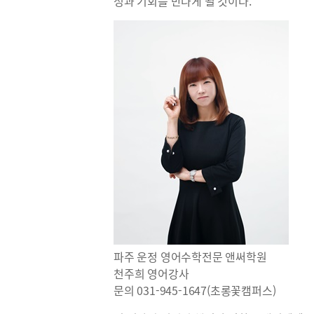
성과 기회를 만나게 될 것이다.
파주 운정 영어수학전문 앤써학원
천주희 영어강사
문의 031-945-1647(초롱꽃캠퍼스)