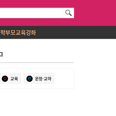
학부모교육강좌
그
교육
운정·교하