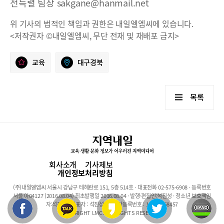
전득렬 팀장 sakgane@hanmail.net
위 기사의 법적인 책임과 권한은 내일엘엠씨에 있습니다.
<저작권자 ©내일엘엠씨, 무단 전재 및 재배포 금지>
교육
대구경북
목록
회사소개
기사제보
개인정보처리방침
(주)내일엘엠씨 서울시 강남구 테헤란로 151, 5층 514호 · 대표전화 02-575-6908 · 등록번호
서울 아04127 (2016.08.04) 최초발행일 2016.08.04 · 발행·편집인:석진성 · 청소년 보호책임
자:석진성 · 대표자 : 석진성 · 사업자등록번호 : 101-86-68457
COPYRIGHT LMC. ALL RIGHTS RESERVED.