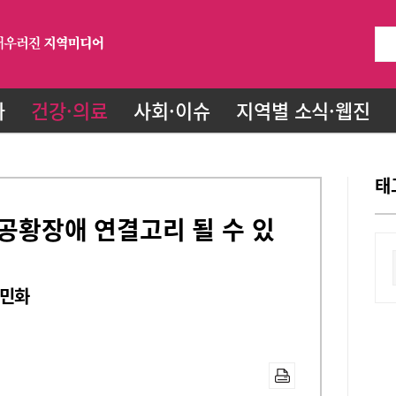
화
건강·의료
사회·이슈
지역별 소식·웹진
태
 공황장애 연결고리 될 수 있
과민화