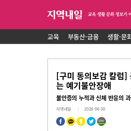
교육
부동산·금융
생활·문
[구미 동의보감 칼럼]
는 예기불안장애
불안증의 누적과 신체 반응의 
지역내일
2026-06-30