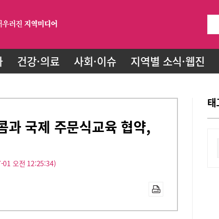
화
건강·의료
사회·이슈
지역별 소식·웹진
태
콤과 국제 주문식교육 협약,
-01 오전 12:25:34)