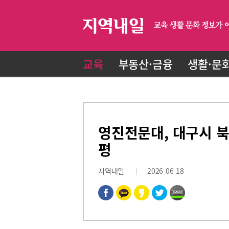
교육
부동산·금융
생활·문
영진전문대, 대구시 북
평
지역내일
2026-06-18