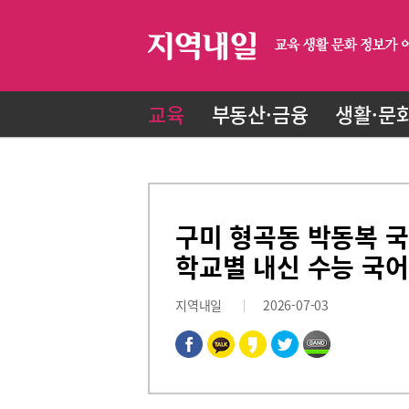
교육
부동산·금융
생활·문
구미 형곡동 박동복 
학교별 내신 수능 국어
지역내일
2026-07-03