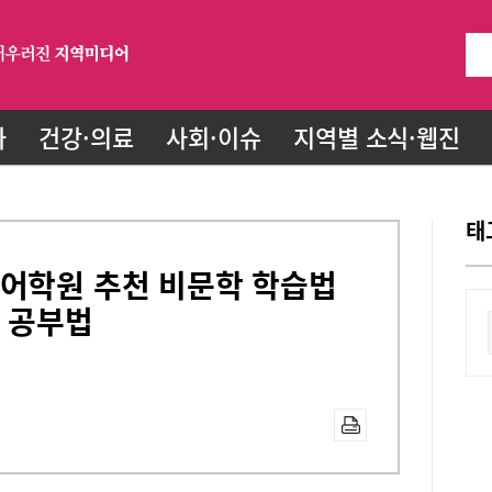
화
건강·의료
사회·이슈
지역별 소식·웹진
태
국어학원 추천 비문학 학습법
 공부법