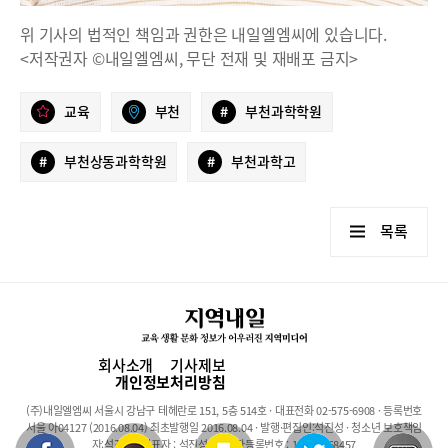
위 기사의 법적인 책임과 권한은 내일엘엠씨에 있습니다.
<저작권자 ©내일엘엠씨, 무단 전재 및 재배포 금지>
교육
부천
#
부천과학학원
#
부천상동과학학원
#
부천과학고
목록
회사소개
기사제보
개인정보처리방침
(주)내일엘엠씨 서울시 강남구 테헤란로 151, 5층 514호 · 대표전화 02-575-6908 · 등록번호
서울 아04127 (2016.08.04) 최초발행일 2016.08.04 · 발행·편집인:석진성 · 청소년 보호책임
자:석진성 · 대표자 : 석진성 · 사업자등록번호 : 101-86-68457