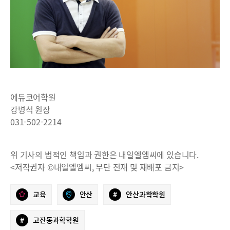
에듀코어학원
강병석 원장
031-502-2214
위 기사의 법적인 책임과 권한은 내일엘엠씨에 있습니다.
<저작권자 ©내일엘엠씨, 무단 전재 및 재배포 금지>
교육
안산
#
안산과학학원
#
고잔동과학학원