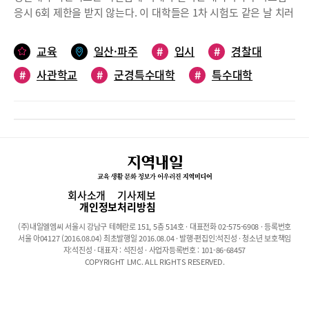
192명을 선발하므로 내신성적에 관계없이 모두 2단계 면접 대상자
응시 6회 제한을 받지 않는다. 이 대학들은 1차 시험도 같은 날 치러
가 되었다.김천고 경쟁률 분석1단계 내신성적 반영에 대하여 알아
진다(2021학년도는 8월 15일 토요일). 즉, 중복지원이 불가능하다.
보자2학년1학기~3학년 2학기까지 총 4학기를 반영한다. 상산고가
경찰대는 2021학년도부터 선발 인원을 절반인 50명으로 줄이고,
교육
일산·파주
#
입시
#
경찰대
내신성적을 3학기만 반영하는 것과 비교해 차이를 보이고 있다. 하
성별 분리선발도 폐지한다. 기존 12%로 제한하던 여학생 비율을
지만 국어, 영어, 수학 중 2과목을 선택하고 과학,사회(역사) 중 1과
#
사관학교
#
군경특수대학
#
특수대학
없애면서 남녀통합으로 선발하며, 나이 제한도 21세에서 41세로 완
목을 선택해 총 3과목을 반영한다. 반영비율은 학년별로 2학년
화했다. 인문,자연 계열 구분 없이 응시 가능하다. 사관학교는 2021
#
대입
#
대화고
40%, 3학년 60%이며 과목별로 80점 배점하여 총 240점이다. 따라
학년도부터 원서접수 시 지원동기서를 제출해야 하며, AI면접이 확
서 내신에 따라 김천고를 선택할 수 있다. 예를 들면 수학,과학이 모
대됐다.이 특수대학들은 필기(1차)와 면접(2차)을 치른다. 합격을
두 A 이지만 국어나 영어 중 한 과목이 B가 있다면 상산고에 지원하
위해서는 우선 1차 국,영,수 필기시험을 잘 치르는 게 중요하다. 이
면 국어, 영어, 수학, 과학을 반영하므로 내신에 불리하게 되지만 김
시험은 수능과 유사한 형태로 출제되고 출제 범위가 동일해 수능과
천고를 지원하게 되면 내신성적이 모두 만점이 된다.성취도에 따른
병행하여 대비할 수 있다. 학교 공부에 충실하며 수능과 함께 대비
학년별 점수표2단계 김천고 면접은 학생부와 자기소개서를 기반으
하되 각 대학의 기출문제를 반드시 찾아 풀어보고 유형을 익히는 것
회사소개
기사제보
로 사실을 검증하는 면접을 실시한다. 면접은 단편적인 교과 지식을
이 좋다.⑴ 선발인원(2021학년도 기준)구 분육군사관학교해군사관
개인정보처리방침
묻는 질문보다는 학생의 자기주도학습 과정과 능력 그리고 발전가
학교공군사관학교국군간호사관학교경찰대학2020대입330(남290/
능성을 묻는 학업 역량과 성실성, 가치관, 리더쉽을 묻는 인성영역
(주)내일엘엠씨 서울시 강남구 테헤란로 151, 5층 514호 · 대표전화 02-575-6908 · 등록번호
여40)170(남150/여20)215(남193/여22 내외))90(남10%/여
서울 아04127 (2016.08.04) 최초발행일 2016.08.04 · 발행·편집인:석진성 · 청소년 보호책임
등을 종합적으로 판단할 수 있는 내용으로 진행한다. 또한 김천고의
90% 내외)100명(남88/여12)2021대입330(남290/여40)170(남
자:석진성 · 대표자 : 석진성 · 사업자등록번호 : 101-86-68457
건학이념이 학교를 육성하여 민족정신을 함양하라이므로 면접 시
COPYRIGHT LMC. ALL RIGHTS RESERVED.
150/여20)215(남193/여22 내외))90(남10%/여90% 내외)50명(남
꼭 준비해야 한다.면접점수 배점은 첫 번째로 자기주도학습과정과
녀통합선발)육군사관학교해군사관학교공군사관학교남여합계남여
진학동기는 10점이다. 스스로 학습계획을 세우고 학습해 온 과정과
합계남여합계290403301502017019322215국군간호사관학교경찰
느꼈던 점과 건학이념과 연계해 김천고에 관심을 갖게 된 동기를 묻