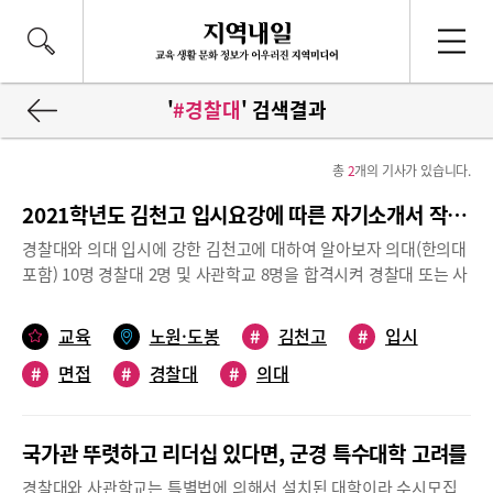
'
#경찰대
' 검색결과
총
2
개의 기사가 있습니다.
2021학년도 김천고 입시요강에 따른 자기소개서 작성 및 2단계 공통면접 기출문제 분석
경찰대와 의대 입시에 강한 김천고에 대하여 알아보자 의대(한의대
포함) 10명 경찰대 2명 및 사관학교 8명을 합격시켜 경찰대 또는 사
관학교를 준비하는 학생들이 많이 지원한다.서울대 합격률에서도
2019년 대입결과 수시/정시 포함한 기준으로 서울대 합격자를 17
교육
노원·도봉
#
김천고
#
입시
명 배출한 것을 알려져 있다. 서울대 합격 순위로 전국고교 가운데
#
면접
#
경찰대
#
의대
공주사대부고 서울고 진선여고와 함께 공동 25위를 기록했다. 지난
해 김천고 2020학년도 경쟁률은 1.22대1로 나타났지만 일반 전형
전국의 경우 2대1로 96명 정원에 192명이 지원하였다. 일반전형 경
국가관 뚜렷하고 리더십 있다면, 군경 특수대학 고려를
북은 0.81대1로 미달이 되었고 사회통합 0.48대1로 미달되었다. 전
년보다 일반전형 경쟁률은 소폭 상승하였지만 1차 서류전형에서
경찰대와 사관학교는 특별법에 의해서 설치된 대학이라 수시모집