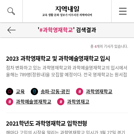
'
#과학영재학교
' 검색결과
총
4
개의 기사가 있습니다.
2023 과학영재학교 및 과학예술영재학교 입시
점차 변화하고 있는 과학영재학교와 과학예술영재학교의 입시에서
올해는 789명(정원내)을 모집할 예정이다. 전국 영재학교는 원서접
수와 1단계 전형을 각 학교 일정에 맞춰 오는 5월 말부터 6월 중에
실시한다. 이후 전국 영재학교의 2단계 지필고사 실시일은 7월 10
교육
송파·강동·광진
#
과학영재학교
일이며, 3단계 전형일은 학교 일정에 맞춰 8월 중에 이루어질 예정
#
과학예술영재학교
#
과학영재고
이다.지역인재 우선 선발, 7월 10일 동시에 지필평가 2022학년도부
터 영재학교 학생선발에 큰 변화가 있었다. 지역인재전형을 도입하
여 영재학교 입학생의 서울과 수도권, 교육특구 등 특정 지역 쏠림
2021학년도 과학영재학교 입학전형
현상과 사교육의 영향 완화를 꾀하고 있다. 지역인재전형은 2단계
전형 통과자 중에서 일정 비율을 지역인재로 선발하도록 하는 것이
해마다 고입의 시작을 알리는 과학영재학교 입시가 3월 27일 경기