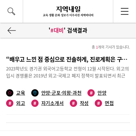
'
#대비
' 검색결과
총
1
개의 기사가 있습니다.
“배우고 느낀 점 중심으로 진솔하게, 진로계획은 구체적으로”
2023학년도 경기권 외국어고등학교 전형이 12월 시작된다. 외고의
입시 경쟁률은 2019년 외고·국제고 폐지 정책이 발표되면서 최근
몇 년간 전반적으로 하락했다. 안양지역에 위치한 경기외고, 과천외
고, 안양외고 등 3개 외고도 상황이 다르지 않다. 2022학년도 일반
교육
안양·군포·의왕·과천
#
안양
전형 기준 경기외고의 경우 영어과 1.13, 중국어과 0.95, 일본어과
#
외고
#
자기소개서
#
작성
#
면접
0.93의 경쟁률을 보였고, 과천외고는 영어과 0.92, 일본어과 0.92,
중국어과 0.61, 프랑스어과 0.95, 독일어과 0.74의 경쟁률을 보였
#
대비
다. 안양외고 역시 영어과 0.95, 일본어과 0.67, 중국어과 0.70으로
모집인원 대비 지원자가 적었다. 전문가들은 “외고·국제고 입시 분
위기에 큰 변화는 없을 것으로 예상된다”라며 “다만, 올해 중3 학생