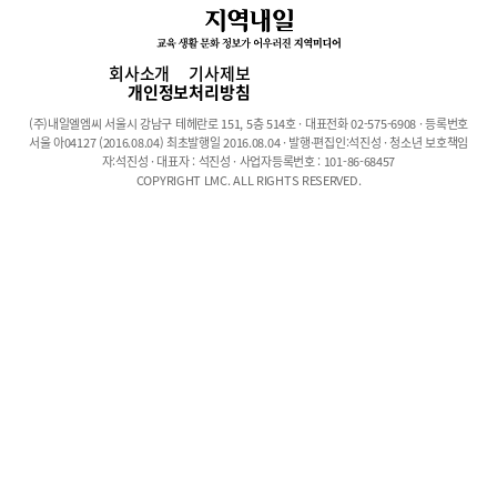
수가 작년보다 증가했고, 관련 계열에 관심이 있던 학생들의 기본
수요는 꾸준히 이어질 것으로 보인다”라고 전망했다.2023학년도
안양지역 외국어고등학교의 입학전형 일정 및 2단계 자기소개서 작
회사소개
기사제보
성과 면접 대비법에 대하여 알아봤다.외고 지원자는 평준화 지역 일
개인정보처리방침
반고에 동시 지원할 수 있지만 합격할 경우 평준화지역 일반고 지원
(주)내일엘엠씨 서울시 강남구 테헤란로 151, 5층 514호 · 대표전화 02-575-6908 · 등록번호
자 명단에서 제외된다. 평준화지역 일반고에 동시 지원하고자 하는
서울 아04127 (2016.08.04) 최초발행일 2016.08.04 · 발행·편집인:석진성 · 청소년 보호책임
학생은 학군내·구역내 1지망을 모두 외고로 하고, 2지망부터 일반
자:석진성 · 대표자 : 석진성 · 사업자등록번호 : 101-86-68457
COPYRIGHT LMC. ALL RIGHTS RESERVED.
고 지망 순위를 작성하면 된다. 외고 전형 간 지원, 외고와 타 외국
어고, 국제고, 자율형 사립고 간 중복 지원은 할 수 없다. 다만 영재
교육진흥법에 의해 설치된 영재학교, 평생교육법에 의해 설치된 학
교형태의 평생교육시설 고등학교, 각종 학교 등은 이중 지원 금지에
해당하지 않는다.12월 9일부터 15일까지 원서 접수, 24일 면접외고
는 자기주도학습전형으로 모집한다. 1단계 원서 접수 및 서류제출
기간은 12월 9일부터 15일까지이며, 합격자 발표는 19일이다. 원서
접수는 인터넷 접수이지만 서류제출은 인터넷 접수 후 원서를 출력
해 12월 15일 최종 마감 시간(오후 5시)까지 해당 학교 접수처에 직
접 방문 제출해야 지원이 완료된다. 여기서 주의할 것은 원서 출력
후 곧바로 지원 외고에 방문하면 안되고 반드시 담임 교사의 자필서
명(또는 도장)과 학교장의 직인과 간인을 모두 찍어 제출해야 한다.
원서 접수 이후에는 전형 및 학과 변경이 불가능하다. 또한, 마지막