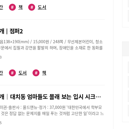
리로 ‘오십, 지금 이 순간이 당신의 진짜 시작’이라고 외치는 신
됐다. 작품미디어가 내놓은 이정의 작가의 자전적 에세이 『오
간
#
책
#
도서
이 당신의 시작입니다』다.이 책은 흔한 성공담이나 뜬구름 잡으
 건네는 자기 계발서가 아니다. 여섯 살에 어머니를, 스물두 살에
여의고 일찍부터 세상에 홀로 던져져 스스로 보호자가 되어야 했
 | 점퍼2
성의 치열한 생존 기록이자 실전 인생 지침서다. 결혼 후 생계를
한 반찬가게가 1년 만에 무참히 실패하고 빚더미에 주저앉았던
138×190(mm) / 15,000원 / 248쪽 / 무선제본어린이, 청소
벼랑 끝에서 학습지 방문 교사로 교육계에 뛰어들었다. 이후 22년
부문에서 집필과 강연을 활발히 하며, 장애인을 소재로 한 동화를
 내며 임대 아파트 거실 공부방을 거쳐 90평 대형 학원 2관 확장,
해 새로운 장르를 개척했다는 평가를 받는 고정욱 작가가 2024
 최고 영예인 ‘전국 1등 원장’이라는 화려한 성과를 일궈냈다.하
3
》에 이어 2026년 《점퍼》 2편을 출간하였다. 《점퍼》는 오
의 부러움을 한몸에 받던 성공의 정점에서 저자는 깊은 정적과
년인 박창식이 시간 여행을 통해 일제 강점기에 떨어지면서 시작
마주한다. 온종일 수십 명의 학생과 학부모를 만나면서 치열하게
타임 슬립 역사 X 성장 소설’이다. 역사와 판타지, 성장 서사를 흥미
간
#
도서
#
책
 “학원은 커갔으나 정작 ‘나’라는 사람은 비어 있었다.”라는 서글
한 이 작품은 출간 직후, 전국의 학교에서 강연 요청이 쏟아질 만
이었다. 타인의 인정과 시선이라는 감옥에 갇혀 살던 삶을 멈추
응을 받았고, 독자들의 꾸준한 요청 끝에 2년 만에 후속편이 출간
는 오십의 나이에 비로소 ‘나를 다시 키우기로’ 결심한다. 이 책은
산고 1학년이 된 박창식. 그림을 잘 그린다고 소문이 난 창식이
생의 후반전을 리셋하기 위해 붙잡은 세 가지 무기, ‘달리기, 글
신간소개｜대치동 엄마들도 몰래 보는 입시 시크릿 로드맵
날 인기 걸그룹의 앨범 그림을 의뢰 받는다. 꿈같은 기회였지만 아
움’을 통해 어떻게 삶의 주도권을 되찾고 단단해졌는지를 생생하
떠오르지 않아 깊은 고민에 빠지고, 어느 날 벼락과 함께 의식을
준다.
최이권-출판사 : 올드앤뉴-정가 : 37,000원 ‘대한민국에서 학부모
눈을 떠보니 1937년 경성. 더욱 놀라운 것은 그가 조선악극단의
 것은 정답 없는 문제지를 매일 푸는 것처럼 고단한 일’이라고 느
어 있다는 사실. 창식이는 놀란 가슴을 가라앉히고 상황을 살핀
모라면 최근 출간된 『대치동 엄마들도 몰래 보는 입시 시크릿
단 단장은 성격이 괴팍했고, 일본군을 위한 위문 공연을 계획 중이
5
 (올드앤뉴)을 펼쳐 보자. 이 책은 대명중학교, 언주중학교 등 강
다가 창식의 아버지는 친일파라니! 결국 도움을 청할 사람은 없었