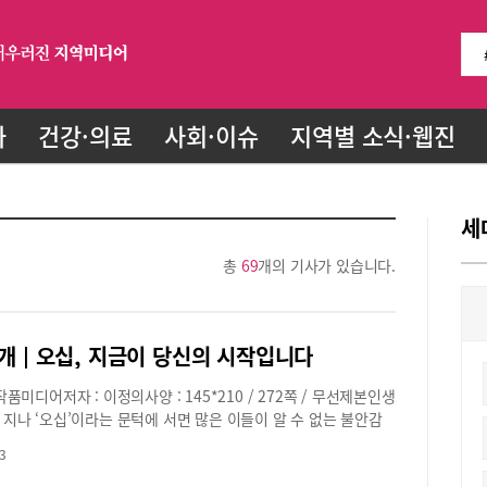
화
건강·의료
사회·이슈
지역별 소식·웹진
세
총
69
개의 기사가 있습니다.
개 | 오십, 지금이 당신의 시작입니다
작품미디어저자 : 이정의사양 : 145*210 / 272쪽 / 무선제본인생
 지나 ‘오십’이라는 문턱에 서면 많은 이들이 알 수 없는 불안감
에 휩싸인다.“이제 내 인생의 전성기는 끝난 것일까?”, “더 이상
3
 불가능한 나이일까?”라며 망설이는 중년들에게 조용하지만 단