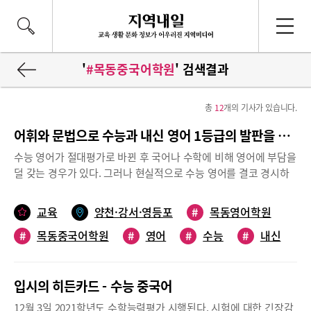
'
#목동중국어학원
' 검색결과
총
12
개의 기사가 있습니다.
어휘와 문법으로 수능과 내신 영어 1등급의 발판을 다지자!
수능 영어가 절대평가로 바뀐 후 국어나 수학에 비해 영어에 부담을
덜 갖는 경우가 있다. 그러나 현실적으로 수능 영어를 결코 경시하
면 안 된다. 단적으로 89점은 수치상으로 90점과 1점 차이이지만
90점이 1등급을 받는 것과는 달리 불과 1점 차이인 89점은 2등급을
교육
양천·강서·영등포
#
목동영어학원
받게 된다. 입시에서 주요 과목 최저를 맞춰야 하는 경우 타격이 매
#
목동중국어학원
#
영어
#
수능
#
내신
우 클 수밖에 없다. 따라서 모든 노력을 강구해서 90점의 벽은 반드
시 넘겨야 한다. 그렇다면 언제 어떻게 전략적으로 수능영어를 끝낼
수 있을까?겨울방학을 놓치지 말고 자신의 영어 학습을 재정비하고
입시의 히든카드 - 수능 중국어
실력을 쌓아야2022년 입시부터 정시 비중이 확대됨과 동시에 수시
는 학생부교과전형, 학생부종합전형, 논술전형의 형태로 실시된다.
12월 3일 2021학년도 수학능력평가 시행된다. 시험에 대한 긴장감