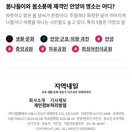
봄나들이와 봄소풍에 제격인 안양의 명소는 어디?
따뜻하고 맑은 봄 날씨가 한창이다. 주말마다 화창한 날이 이어지며
나들이나 여행을 떠나는 시민들도 늘고 있다. 특히 5월은 가정의 달
로 가족과 함께 떠날 일도 어느 때보다 많다. 하지만, 막히는 도로와
몰리는 사람들로 인해 유명 관광지를 찾는 일이 여의치 않은 것도
생활·문화
안양·군포·의왕·과천
#
안양
사실. 이럴 때는 내가 사는 지역 주변에서 가족과 함께 즐길 수 있는
#
중앙공원
#
자유공원
#
희성어린이공원
명소들을 찾아보는 것도 좋은 방법이다.안양지역에는 가족과 나들
이나 봄 소풍을 즐길만한 곳들이 제법 있다. 특히, 도심 가까이 있는
#
비산체육공원
#
공원
공원 중에는 남녀노소 누구에게나 사랑받는 명소들도 있다. 따뜻한
5월의 봄날, 가족이나 친구, 지인들과 함께 나들이나 피크닉 하기
좋은 안양지역 명소들을 소개해 본다.안양군포의왕 내일신문 편집
팀나무 그늘에 돗자리 깔고, 분수대 물놀이 즐기는 피크닉, ‘평촌 중
앙공원’안양 평촌에 위치한 ‘평촌 중앙공원’은 안양시민뿐 아니라
인근 지역 주민들도 즐겨 찾는 휴식명소이다. 너른 규모에 뛰어놀아
회사소개
기사제보
도 부담 없는 광장과 놀이터, 곳곳에 마련된 나무 그늘과 잔디밭, 거
개인정보처리방침
기다 시원한 물줄기를 뿜는 분수대와 다양한 체육시설 등은 놀이와
(주)내일엘엠씨 서울시 강남구 테헤란로 151, 5층 514호 · 대표전화 02-575-6908 · 등록번호
휴식을 즐기기에 더없이 좋기 때문이다.특히, 요즘처럼 따뜻하고 쾌
서울 아04127 (2016.08.04) 최초발행일 2016.08.04 · 발행·편집인:석진성 · 청소년 보호책임
적한 날이 이어지는 봄날에는 돗자리를 깔고 피크닉을 즐기러 나온
자:석진성 · 대표자 : 석진성 · 사업자등록번호 : 101-86-68457
COPYRIGHT LMC. ALL RIGHTS RESERVED.
사람들로 공원이 북적인다. 코로나 거리두기가 해제되면서 올봄에