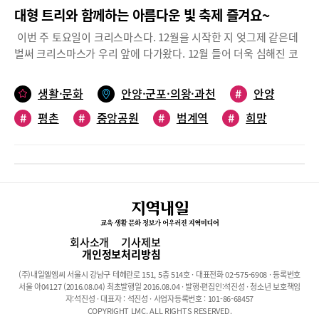
대형 트리와 함께하는 아름다운 빛 축제 즐겨요~
이번 주 토요일이 크리스마스다. 12월을 시작한 지 엊그제 같은데
벌써 크리스마스가 우리 앞에 다가왔다. 12월 들어 더욱 심해진 코
로나19 확산세로 크리스마스 분위기를 충분히 만끽할 수는 없지만,
거리를 지날 때 보이는 트리는 잠시라도 크리스마스 기분을 느끼게
생활·문화
안양·군포·의왕·과천
#
안양
해 준다.방역 수칙을 위반하지 않고, 크리스마스 트리를 즐길 수 있
#
평촌
#
중앙공원
#
범계역
#
희망
는 곳은 없을까? 안양과 의왕 등 우리지역 곳곳에서 화려하게 불을
밝히고 있는 크리스마스 트리 명소를 소개해 본다.안양 범계 문화의
#
빛
#
축제
거리, 대형 트리로 빛축제 진행안양 범계 문화의 거리에 대형 트리
가 불을 밝혔다. 평촌1번가연합회가 주관하고 안양시가 후원하는
‘2022 새희망빛축제’가 시작된 것으로, 범계 문화의 거리 중심부에
대형 트리를 설치해 화려함을 뽐내기 시작했다.2022 새희망빛축제
는 작년에 열린 ‘희망의 빛축제’보다는 조금 축소된 규모다. 작년 빛
축제는 트리는 물론 나비, 공작, 나무, 꽃, 자전거 등의 조형물이 다
회사소개
기사제보
양한 색의 빛을 내뿜으려 화려함을 뽐냈었다. 하지만, 올해는 대형
개인정보처리방침
트리와 문화의 거리 주변에 몇몇 장식으로만 축제를 채워 더욱 조용
(주)내일엘엠씨 서울시 강남구 테헤란로 151, 5층 514호 · 대표전화 02-575-6908 · 등록번호
해진 모습이다. 특별한 행사 없이 트리나 빛 장식을 통해 이곳을 찾
서울 아04127 (2016.08.04) 최초발행일 2016.08.04 · 발행·편집인:석진성 · 청소년 보호책임
는 시민들에게 연말연시의 분위기를 조금이나마 느끼도록 하겠다
자:석진성 · 대표자 : 석진성 · 사업자등록번호 : 101-86-68457
COPYRIGHT LMC. ALL RIGHTS RESERVED.
는 것.단촐해진 면이 있지만, 트리는 작년보다 더욱 규모가 커져 볼