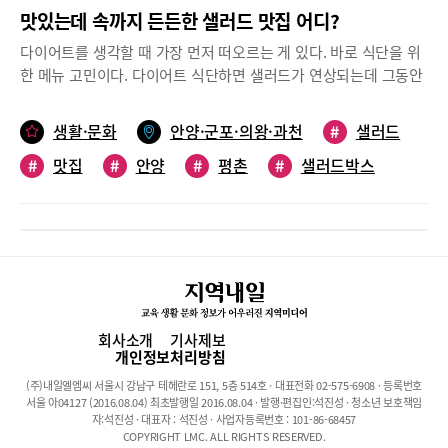
맛있는데 속까지 든든한 샐러드 맛집 어디?
다이어트를 생각할 때 가장 먼저 떠오르는 게 있다. 바로 식단을 위
한 메뉴 고민이다. 다이어트 식단하면 샐러드가 연상되는데 그동안
샐러드하면 맛이 없다는 편견이 가장 많았다. 그러나 최근에는 다양
한 토핑과 드레싱을 곁들인 맛있고 영양 만점이며 거기다 낮은 칼로
생활·문화
안양·군포·의왕·과천
#
샐러드
리를 앞세운 샐러드가 대세이다. 최근 내 입맛에 맞춰 골라 먹을 수
#
맛집
#
안양
#
평촌
#
샐러드박스
있는 드레싱과 눈에 띄는 이색 샐러드까지 선보이는 샐러드 맛집이
속속 생겨나고 있다. 우리지역 샐러드 맛집을 소개한다.안양군포의
#
로샌
#
아메리칸트레이
#
그리너
왕 내일신문 편집팀취향에 맞는 토핑과 드레싱의 향연 ‘샐러드박
스’범계역 인근에 위치한 샐러드박스는 샐러드와 포케, 샌드위치 등
을 판매하는 곳이다. 오전 9시에 문을 열어 저녁 8시까지 운영하는
이곳은 밝은 분위기의 인테리어로 혼자이거나 친구, 지인들과 함께
식사하기에 좋고 포장주문을 하기에도 안성맞춤이다. 샐러드박스
는 맛과 영양이 풍부한 샐러드를 주문 즉시 조리하여 제공하고
회사소개
기사제보
HACCP(식품안전관리인증)인증 업체와 농가에서 공급받은 깨끗하
개인정보처리방침
고 신선한 재료들을 사용해 만든다.대표 메뉴는 매콤 오븐닭다리살
(주)내일엘엠씨 서울시 강남구 테헤란로 151, 5층 514호 · 대표전화 02-575-6908 · 등록번호
샐러드와 훈제오리 샐러드, 수비드 닭가슴살 샐러드가 손꼽힌다. 특
서울 아04127 (2016.08.04) 최초발행일 2016.08.04 · 발행·편집인:석진성 · 청소년 보호책임
히 신선한 채소에 방울토마토, 리가토니, 모짜렐라볼, 블랙올리브,
자:석진성 · 대표자 : 석진성 · 사업자등록번호 : 101-86-68457
COPYRIGHT LMC. ALL RIGHTS RESERVED.
그라나파다노 치즈와 향긋한 바질페스토가 어우러진 바질 파스타