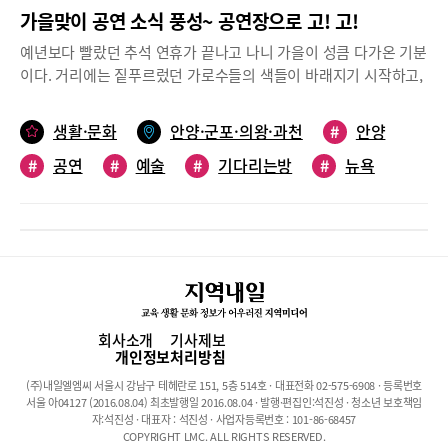
가을맞이 공연 소식 풍성~ 공연장으로 고! 고!
예년보다 빨랐던 추석 연휴가 끝나고 나니 가을이 성큼 다가온 기분
이다. 거리에는 짙푸르렀던 가로수들의 색들이 바래지기 시작하고,
곳곳에 흩날리는 낙엽이 보이기도 한다. 감성을 자극하는 계절 가
을, 공연장에는 가을맞이 공연이 기다리고 있다. 이제 코로나 핑계
생활·문화
안양·군포·의왕·과천
#
안양
는 그만. 가을 감성을 자극할 공연장으로 떠나보자.기다리는 방 :
#
공연
#
예술
#
기다리는방
#
뉴욕
GREEN ROOM (마음휴가 v.2022)10월10일까지, 평촌아트홀 전시
실예술가들이 모여 만든 단체인 ‘붐빌’이 기획한 2022 마음휴가 ‘기
#
단군왕검
#
랫어스색소
#
사물놀이
다리는 방’이 10월 10일까지 평촌아트홀 기획전시실에서 진행된다.
#
시데레우스
#
트라비아타
기다리는 방은 극장에서 다음 무대를 준비하는 ‘대기실’이라는 의미
로, 일상의 힘듦을 잠시 잊고 다시 자신을 돌아보고 정비하며 다음
무대를 준비하는 ‘장소로서의 전시’다. 코로나 이후 급격한 패러다
임의 변화 속에서 예술가들이 현실을 응시하고, 다시 나아갈 날들을
찾는 방법을 공유하는 취지의 이번 전시는 총 6인 작가들의 조형 설
회사소개
기사제보
치물로 구성되어 있다. 10월 9일에는 오전 10시 오후 2시 체험프로
개인정보처리방침
그램도 운영되며 매주 화, 목, 토 오전 11시, 오후 2시에는 도슨트 프
(주)내일엘엠씨 서울시 강남구 테헤란로 151, 5층 514호 · 대표전화 02-575-6908 · 등록번호
로그램도 진행된다. 관람 시간은 오전 10시부터 오후 6시까지이며
서울 아04127 (2016.08.04) 최초발행일 2016.08.04 · 발행·편집인:석진성 · 청소년 보호책임
관람료는 무료.문의 031-687-0500, 0543랫어스 색소 콰르텟 콘서
자:석진성 · 대표자 : 석진성 · 사업자등록번호 : 101-86-68457
COPYRIGHT LMC. ALL RIGHTS RESERVED.
트10월 8일 평촌아트홀가을 저녁 색소폰의 감성으로 물들일 랫어