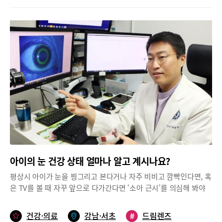
근시 진행은 성장기와 관련이 깊다. 몸이 성장하면서 안구도 커지고
#
눈건강
만 비율’ 참조)건강조사 결과, 학생들의 하루 6시간 이내 수면율고
모양이 앞뒤로 길어지게 되는데, 이로 인해 물체의 상이 망막 앞에
등학교 남학생 34.98%, 여학생 51.48%초중고 전체 ‘건강조사’ 결
맺혀 먼 곳의 물체가 잘 보이지 않는 근시가 생길 수 있다.2019년 건
과에 따르면 ‘음주‧흡연 부분에서 음주 흡연 전문가와 상담 요청
강보험심사평가원 국민관심질병 통계자료(연령별 근시 환자 수)에
율’은 중학교 남학생 0.62%, 여학생 0.42%, 고등학교 남학생
따르면 전체 근시 환자 119만 8,016명 중에 10~19세가 43만 918
1.35%, 여학생 0.35%로 고등학교 남학생이 가장 높게 나타났
명, 0~9세는 24만 8,099명으로 근시 환자 대부분이 성장기 어린이
다.‘하루 6시간 이내 수면율’은 초등학교 남학생 2.96%, 여학생
와 청소년에 집중되어 있는 것을 알 수 있다. 근시 환자가 늘면서 근
2.37%, 중학교 남학생 9.2%, 여학생 18.46%로 나타났다. 특히 중
시 진행 억제와 시력 교정 효과가 있는 드림렌즈에 대한 관심도 커
학교에서는 남학생보다 여학생이 하루 6시간 이내 수면율이 두 배
지고 있다. 최근 미국시과학연구회(IOVS)가 발표한 연구 논문에 따
이상 높게 나타나 눈길을 끈다. 고등학교는 남학생 34.98%, 여학생
르면 만 6~10세의 근시 환아를 대상으로 드림렌즈 착용 그룹과 안
51.48%로, 여학생 중 절반 이상이 하루 6시간 이내 수면율을 보였
경만 착용한 그룹을 나눠 2년간 비교·관찰한 결과, 드림렌즈 착용
다. 통계를 미루어 짐작해보면 고등학교 남학생보다 여학생의 하루
그룹의 43%에서 근시 억제 효과가 나타난 것으로 보고되었다.연세
수면율이 훨씬 더 적다고 볼 수 있다. 중‧고등학생을 통틀어도 남
본안과 이지민 원장은 “연구 결과처럼 드림렌즈는 근시가 시작되는
학생보다 여학생의 수면율이 더 적다는 것을 알 수 있다.‘주3일 이
초기부터 치료하는 것이 더 효과적이다. 특히 7~8세에 시작할수록
상 격렬한 신체 활동 실천율’을 보면 초등학교 남학생 68.96%, 여
아이의 눈 건강 상태 얼마나 알고 계시나요?
근시 진행 억제 효과가 더 높다. 어릴수록 각막 탄성이 높아 교정된
학생 47.64%를 보였다. 중학교 남학생 46.88%, 여학생 22.39%,
시력이 유지되는 시간이 길기 때문”이라고 설명했다.드림렌즈 착용
평상시 아이가 눈을 찡그리고 본다거나 자주 비비고 깜빡인다면, 혹
고등학교 남학생 32.58%, 여학생 11.47%로 초등학교에서 중학교,
전 눈 건강 상태 점검 자녀의 드림렌즈 착용을 고려한다면 먼저 안
은 TV를 볼 때 자꾸 앞으로 다가간다면 ‘소아 근시’를 의심해 봐야
중학교에서 고등학교로 진학할수록 신체 활동이 점점 줄어든다는
과에서 아이의 눈 건강 상태를 점검해야 한다.이지민 원장은 “세극
한다. 근시는 아동기에 나타나 성장기 내내 급격히 진행된다. 근시
것을 알 수 있다. 이는 학습량이 많아지고 학업에 집중하는 시간이
동 현미경 검사, 각막 지형도 검사, 각막 곡률 측정, 굴절 검사를 실
가 있는 아이는 시력 저하와 근시 진행이라는 두 가지 ‘악재’를 겪게
늘어나면서 상대적으로 신체활동이 줄어들었을 수도 있고, 한편으
건강·의료
강남·서초
#
드림렌즈
시한다. 아이가 렌즈를 착용하기 적합한 도수인지(즉, 근시나 난시
되므로, 초등생 및 청소년 자녀를 둔 부모라면 아이의 눈 상태를 세