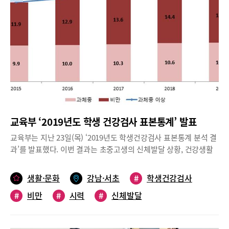
이 뛰어나 아주 가까운 거리에 있는 물체를 볼 때 모양체가 수축하
고 수정체가 두꺼워져 굴절력이 증가되어 또렷이 볼 수가 있다. 하
지만 나이가 들어가면서 수정체가 탄력성이 떨어지고 비대해진다.
가까운 것을 볼 때 수정체의 굴절력이 증가하지 않기 때문에 먼 거
리는 잘 보이고 가까운 곳에 있는 상이 흐리게 보이게 된다.특히 가
까운 거리의 상이 흐릿하게 보여 멀리 띠워야 초점이 맞춰지는 현상
이 일어난다. 시력이 정상이었던 분들은 멀리 띠운 작은 글씨가 잘
안보여 돋보기의 도움을 받아야 한다. 근시로 안경을 썼던 분들은
가까운 곳을 볼 때 안경을 벗어야 잘 보이는 현상도 일어난다.노안
의 관리와 치료노안의 관리와 치료에 있어서 양방은 여러 가지 수술
교육부 ‘2019년도 학생 건강검사 표본통계’ 발표
적 처방을 내놓고 있지만 한방에서는 노안의 지연과 노안 진행의 완
화에 목적을 두고 있다. 노안이 진행되면 눈의 원근 운동을 권한다.
교육부는 지난 23일(목) ‘2019년도 학생건강검사 표본통계 분석 결
우리 눈은 다행히 원근 운동을 통하여 모양체근의 굴신과 이완을 모
과’를 발표했다. 이번 결과는 초중고생의 신체발달 상황, 건강생활
양체의 조절력을 일정부분 향상 시킬 수 있다. 5분~10분 정도 눈의
실천정도(건강조사) 및 주요 질환(건강검진)을 알아보기 위해 전국
원근 운동으로 눈에서 한 방울의 눈물을 뽑아 낼 수 있다면 노안은
1,023개 표본 학교의10만 4,380명의 건강검사 자료를 분석한 것이
생활·문화
강남·서초
#
학생건강검사
완만하게 진행 될 수 있다. 한방에서 말하는 경락의 흐름이 집중되
다. 그 내용을 요약해봤다.자료참조 교육부 <2019년도 학생 건강검
어 있는 곳이 눈이다. 따라서 눈 주위를 가볍게 마사지해주는 것부
#
비만
#
시력
#
신체발달
사 표본통계 발표 및 분석 결과>초중고 신체발달 상황과체중 이상
터 침을 놓는 방법까지 다양한 눈의 보강법이 있다. 선침패치를 잠
비율은 25.8%검사 항목은 신체발달 상황, 건강조사, 건강검진 등
자는 동안 붙이고 자는 것도 방법이다. 잠자는 동안 눈 주위 기혈순
총 3가지 부문이다. ‘신체발달 상황(초1 ~ 고3)’은 3개 영역인 키, 몸
환을 개선하고 눈의 피로를 회복시켜 노안을 지연시키고 완화시킬