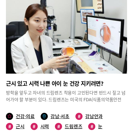
무게, 비만도를 검사했다. 건강조사(초1 ~ 고3)는 9개 영역에서 영
수 있게 된다.유용우한의원 유용우 원장
양섭취‧식습관, 신체활동, 수면, 개인위생, 안전, 음주‧흡연, 가정
및 학교생활, 심리정서, TV시청‧인터넷 사용 등의 검사가 이루어
졌다.‘건강검진(초1‧4, 중1, 고1)’은 13개 영역에서 근․골격 및 척
추, 눈(시력‧눈병), 귀(청력‧귓병), 콧병, 목병, 피부병, 구강(치아
우식‧치주질환‧부정교합), 혈압, 기관능력(호흡기‧순환기‧비
뇨기‧소화기‧신경계‧기타기관능력), 소변(단백뇨‧혈뇨), 혈액
검사(혈당‧총콜레스테롤‧간기능‧혈색소), B형간염항원, 흉부
방사선검사가 이루어졌다. (단, 구강검진은 초등 전체에 해당)먼저
신체발달 상황을 살펴보면 최근 5년간 학교 급별 최고 학년의 평균
신장을 보면 초등학생의 성장세는 큰 변화 없고, 중학생은 남녀 모
두 지속적으로 증가했으며, 고등학생은 2017년 이후 남녀 모두 증
근시 있고 시력 나쁜 아이 눈 건강 지키려면?
가했다.2019년 기준으로 통계를 보면 남학생 평균 키는 고3
174cm, 중3 170.5cm, 초6 152cm, 여학생 평균 키는 고3
방학을 앞두고 자녀의 드림렌즈 착용이 고민된다면 반드시 짚고 넘
161.2cm, 중3은 160.4cm, 초6은 152.3cm로 나타났다.(그래프 ‘학
어가야 할 부분이 있다. 드림렌즈는 미국의 FDA(식품의약품안전
교 급별 남녀 학생 키’ 참조) 남학생 평균 몸무게는 고3 71.5kg, 중3
국), 우리나라 KFDA(식품의약품안전처)에서 안전성을 인증 받았고
65.3kg, 초6 48.8kg이고, 여학생 평균 몸무게는 고3 58kg, 중3
여러 연구 결과를 통해 그 효과가 입증되었지만, 장단점이 존재한
건강·의료
강남·서초
#
강남안과
55.3kg, 초6 46.1kg로 나타났다. (그래프 ‘학교 급별 남녀 학생 몸무
다. 드림렌즈 착용을 앞두고 고려해야 할 부분은 무엇일까? 안과 전
게’ 참조)과체중 이상 비율은 25.8%(비만 15.1% + 과체중 10.7%)
#
근시
#
시력
#
드림렌즈
#
눈
문의의 조언에 귀 기울여보자.성장기 어린이·청소년 근시 환자 많아
로 최근 5년간 매년 1%p 수준으로 증가했다.(그래프 ‘과체중 및 비