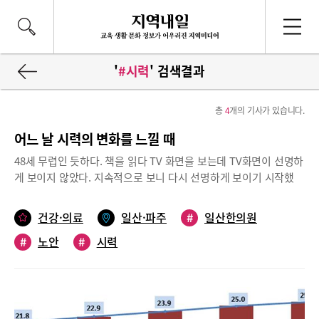
'
#시력
' 검색결과
총
4
개의 기사가 있습니다.
어느 날 시력의 변화를 느낄 때
48세 무렵인 듯하다. 책을 읽다 TV 화면을 보는데 TV화면이 선명하
게 보이지 않았다. 지속적으로 보니 다시 선명하게 보이기 시작했
다. 책의 글씨가 순간적으로 초점이 맞지 않았다. 노안의 시작이었
다.40세 중반 이후에 나타나는 노안40대 중반 이후에 근거리 시력
건강·의료
일산·파주
#
일산한의원
장애와 더불어 시야가 흐려지는 등의 증세가 나타나는데 이를 노안
#
노안
#
시력
이라 한다. 초점의 전환이 늦어지는 현상, 눈의 침침함, 피로와 과도
한 눈물, 두통이 있을 수 있다. 나이가 들어갈수록 안구의 조절력은
감소하게 된다. 이는 모양체(수정체의 양끝에서 수정체의 굴절력을
조절하는 근육)근의 근력저하와 수정체의 탄력성 저하, 수정체의 비
대에 의해 발생한다. 나이가 젊을 때에는 모양체나 수정체가 탄력