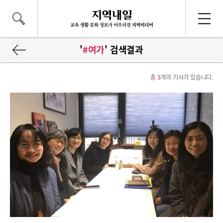
'
#여가
' 검색결과
총
3
개의 기사가 있습니다.