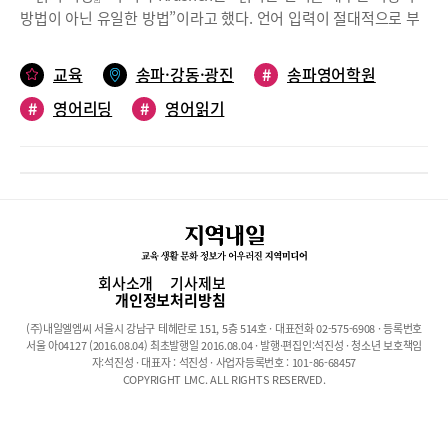
표현력 읽게 읽기중 어느것이 읽기이해능력과 더 깊은 관련성을 갖
방법이 아닌 유일한 방법”이라고 했다. 언어 입력이 절대적으로 부
는지 연구했다. 연구대상은 Omaha 지역의 3학년 391명, 5학년
족한 한국의 영어교육 환경에서 영어 원서 읽기를 통한 영어교육은
421명, 7학년 392명 이었으며, 연구 결과, 표현을 넣어서 읽는 것이
큰 트렌드로 자리 잡았다. 하지만 파닉스를 떼고 곧바로 아이에게
교육
송파·강동·광진
#
송파영어학원
읽기 이해도에 매우 큰 영향을 미쳤다. 또한 7학년 392명의 경우도,
책을 주고 읽으라고 하면 과연 올바른 읽기 교육이 될까? 영어 읽기
표현을 넣어 읽을 수 있는 능력을 가진 학생들이 텍스트 이해력도
#
영어리딩
#
영어읽기
교육에도 따라야 하는 절차가 있다. 기본기를 다지는 충분한 시간을
높았다. 즉 유창성은 나이 어린 학생 뿐만아니라 중학생 이상의 학
가지지 않는다면 원서를 통한 읽기교육은 오히려 아이가 영어를 멀
생에게도 텍스트 이해도에 매우 중요한 요인으로 작용한다는 의미
리하게 되는 역효과를 낳을 수 있다.읽기 교육 연구학자 Chall은 읽
다.영어 소리 내어 읽기 유창성속도 이외에도 억양과 표현을 넣어
기 발달에 6단계가 있다고 했다. 책을 올바로 잡는 0단계부터 소리
적절히 끊어 읽으며 필요한곳을 강조하는등 추가요소가 있다. 단순
와 철자의 관계를 단단히 하고 구두점에 따라 유창하게 읽는 2단계
히 높은 WCPM(Word correct per minute-1분 동안 소리내어 읽
가 충분히 다져져야 탄탄한 기본기를 가지게 된다. 2단계가 자동화
는 단어의 숫자 중 틀린 숫자를 빼고 계산한 단어의 수), 빠르게 읽
되지 않으면 단어를 인지하는데 너무 많은 에너지를 쏟게 되어 의미
기만으로 그치는 것이 아니다. 끊어 읽을 때 끊지 못하고, 강조할 때
이해는 어려워진다. 어휘를 확장하고 새로운 배경 지식을 쌓기 시작
회사소개
기사제보
강조하지않으며, 의미도 생각하지 않은채 무조건 빠르게 읽는 학생
하는 3단계에서 아이들은 답답함을 느끼고 좌절하여 읽기를 멀리
개인정보처리방침
은 유창한 읽기와 이해의 문턱을 넘지 못하기 쉽다.읽기속도매우 중
하게 되는 것이다. 또한 유창하게 읽기가 가능한 아이들은 어휘 확
요한 요소이며 일기 유창성 훈련의 출발점이다. 육상 경기에 비유하
(주)내일엘엠씨 서울시 강남구 테헤란로 151, 5층 514호 · 대표전화 02-575-6908 · 등록번호
장에 초점을 맞추고 자신의 수준에 맞는 책을 다독하면서, 모르는
서울 아04127 (2016.08.04) 최초발행일 2016.08.04 · 발행·편집인:석진성 · 청소년 보호책임
자면, 빠르게 읽기는 멋진 스타트 실력이고, 억양과 구두점, 끊어 읽
단어는 의미를 유추할 수 있는 능력을 길러야 한다. 더 나아가 충분
자:석진성 · 대표자 : 석진성 · 사업자등록번호 : 101-86-68457
기와 같은 표현력이 풍부한 읽기는 힘찬 트랙 달리기이며, 최종 목
COPYRIGHT LMC. ALL RIGHTS RESERVED.
한 어휘와 다양한 문장 구조가 확보된 아이들은 4단계인 저자의 견
적지인 높은 이해력과 다독은 목표지점이라고 말할 수 있다.낭독의
해를 이해하고 다각도의 관점에서 책을 분석해보는 기회를 가져야
효과낭독은 읽기 유창성을 기르는 가장 유용한 방법이다. 읽기 유창
한다.각기 다른 읽기단계에 머물러 있는 아이들을 획일적으로 책 읽
성은 단어 인지와 읽기 이해력을 좁혀 주는 과정으로 유창성이 생긴