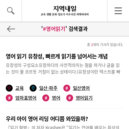
'
#영어읽기
' 검색결과
총
2
개의 기사가 있습니다.
영어 읽기 유창성, 빠르게 읽기를 넘어서는 개념
유창성의 구성요소유창하다의 사전적의미는 말을 하거나 글을 읽
는 것이 물 흐르듯 거침이 없는 상태이다.(유창성이란 텍스트를 빠
르고 정확히 적절한 표현을 넣어 읽는 것 - 미 국립읽기위원회의 정
의)빠르고 정확하게 말을 하거나 글을 읽으며, 적절한 표현을 가지
교육
일산·파주
#
일산영어
고 리듬감 있게 영어를 사용하는 사람을 유창한 영어실력자라고 부
#
엄마표영어
#
영어
#
영어읽기
른다. 이런 이유로 그저 책을 빠르게만 읽는 학생을 유창하게 읽는
학생이라고 부르는 것은 조금 더 고려해야할 요소가 있어 보인다.
빠르게 읽는 것은 유창한 읽기의 필수요소로, 유창한 읽기는 빠르게
우리 아이 영어 리딩 어디쯤 와있을까?
읽기보다 넓은 개념이다.빨리 읽기 표현을 넣어 읽기영어 읽기 유창
성 지도법의 저자 티모시 라신스키 박사는 단순히 빨리 읽는 것과
『읽기 혁명』의 저자 Krashen은 “읽기는 언어를 배우는 최상의