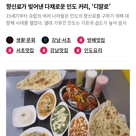
향신료가 빚어낸 다채로운 인도 커리, ‘디얄로’
15세기부터 유럽의 여러 나라들은 인도의 향신료를 구하기 위해 대
항해 시대를 열었다. 열대 기후인 인도는 기온과 습도가 높아 음식
이 부패하기 쉬운데, 향신료는 이를 막아주고 입맛을 돋워준다. 향
신료의 나라 인도의 대표 음식인 커리를 다채롭게 맛볼 수 있는 방
생활·문화
강남·서초
#
방배맛집
배동 인도요리 전문점 ‘디얄로’를 소개한다. 15년 경력 인도 현지
#
서초맛집
#
강남맛집
#
인도요리
셰프의 인도요리 전문점방배역 3번 출구 바로 근처, 이마트24 편의
점이 있는 건물 3층에 있는 ‘디얄로’는 15년 경력의 인도 현지 셰프
#
커리
가 운영하는 인도요리 전문점이다. 강황, 코리앤더, 큐민, 카다몸,
캐슈넛, 넛맥, 페뉴그리크, 팬넬, 클로브, 마살라 등 다양한 향신료
를 사용해서 만들어낸 인도 정통 커리를 비롯해, 탄두리, 난 등을 맛
볼 수 있다.‘디얄로’의 실내는 현지인이 운영하는 음식점답게 인테
리어나 소품들이 이국적인 분위기를 자아낸다. 홀 가운데는 테이블
을 연결하면 10여 명이 이용할 수 있는 단체석이 되고, 매장 가장자
리는 파티션으로 구분돼 안락하고 프라이빗한 느낌을 주는 좌석들
이 있어서 연인이나 가족이 이용하기 좋다. 30여 종의 다양한 커
리, 치킨·버섯·왕새우·양고기 등 탄두리 바비큐‘디얄로’의 대표 메뉴
는 커리는 34가지나 있어서 메뉴판을 보고 놀라지 않을 수 없다. 야
채 커리 14종, 치킨 커리 7종, 양고기 커리 6종, 새우 커리 7종 등이