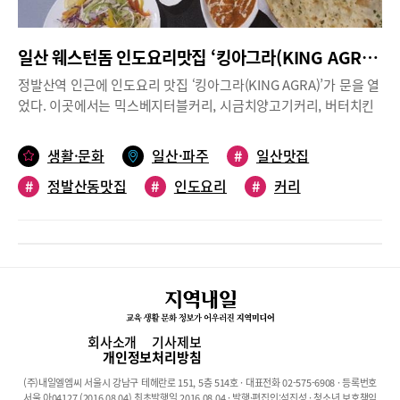
다. 야채 커리는 렌틸콩, 병아리콩, 어니언, 토마토, 감자, 시금치, 버
섯, 피망 등의 식재료에 향신료, 캐슈넛 크림, 버터 크림, 신선한 인
일산 웨스턴돔 인도요리맛집 ‘킹아그라(KING AGRA)’
도 코티지 치즈 등을 넣어 다양한 커리 메뉴를 구성했다.치킨, 양고
기, 새우 커리는 캐슈넛 어니언 소스로 맛을 낸 기본 커리를 비롯해,
정발산역 인근에 인도요리 맛집 ‘킹아그라(KING AGRA)’가 문을 열
버터크림을 첨가한 마카니, 캐슈넛 크림 소스와 향신료로 맛을 낸
었다. 이곳에서는 믹스베지터블커리, 시금치양고기커리, 버터치킨
코르마, 토마토와 어니언 소스로 만든 부드럽고 매콤한 마살라, 시
거리 등 17가지 인도커리와 함께 탄두리치킨 요리를 맛볼 수 있다.
금치를 넣어 만든 사그왈라, 매콤함과 새콤함이 어우러진 빈달루,
띠까라고 불리우는 순살요리도 있다. 치킨띠까와 램띠까가 있다. 인
생활·문화
일산·파주
#
일산맛집
피망과 양파, 항신료로 요리한 카다이 등이 있다. 커리 단품 메뉴의
도식 볶음밥 비리야니, 인도식 만두 사모사도 맛 볼 수 있다. 인도
가격은 11,900원~14,900원이다.인도 음식점에 가면 탄두리 바비큐
#
정발산동맛집
#
인도요리
#
커리
현지 요리사가 한국인의 입맛에 맞게 정성껏 요리를 만들어 제공하
도 맛보지 않을 수 없는데, ‘디얄로’에는 치킨뿐만 아니라 버섯, 왕
고 있다.커리와 난, 밥으로 구성된 런치세트는 1만1500원이다. 런
#
탄두리치킨
#
사모사
#
라씨
새우, 양고기 등을 향신료에 재워 인도의 화덕인 탄두리에 구운 다
치세트 주문 시 라씨 1잔이나 콜라를 서비스로 제공한다. 이벤트기
양한 탄두리 바비큐를 맛볼 수 있다. 애피타이저로 인도식 만두인
간은 5월 22일까지다. 2만2500원에 제공되는 커플세트는 샐러드와
사모사, 인도식 야채 튀김 양파 파코라, 칠리 치킨, 칠리 새우, 큐민
치킨띠까, 칠리치킨커리, 마늘난, 버터난, 밥으로 구성되어 있다. 패
향신료에 버무린 감자 스낵 등도 있고, 난은 플레인, 버터, 갈릭, 버
밀리세트는 라씨 4잔과 샐러드 2개, 탄두리치킨 한 마리, 커리 3종
터 갈릭, 허니, 허니 버터, 감자, 치즈 등 다양한 선택이 가능하다.코
류, 난, 밥이 제공된다.연인들을 위한 데이트 코스는 물론, 지인과
스처럼 즐기는 스페셜 세트, 가성비 좋은 런치 세트‘디얄로’에서는
가족들이 모임장소로도 손색이 없다. 아그라(AGRA)는 웨스턴돔 인
회사소개
기사제보
단품보다 세트 메뉴로 주문하면 가성비 좋게 코스처럼 다양한 메뉴
근 MBC 건너편 다이소건물(드림월드빌딩) 2층에 위치해 있다.위치
개인정보처리방침
를 맛볼 수 있다. 스페셜A 세트(39,000원/2인)는 그린 샐러드, 탄두
고양시 일산동구 정발산로 15 드림월드빌딩 205호문의 031-904-
(주)내일엘엠씨 서울시 강남구 테헤란로 151, 5층 514호 · 대표전화 02-575-6908 · 등록번호
리 치킨, 커리 4종 중 1개 선택, 난과 강황밥 중 2개 선택, 라씨 또는
7791
서울 아04127 (2016.08.04) 최초발행일 2016.08.04 · 발행·편집인:석진성 · 청소년 보호책임