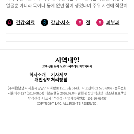
킬 필요는 있다. 외출이나 메이크업 등의 부담이 없을 때 시술을 하
얼굴뿐 아니라 목이나 등에 없던 점이 생겼다며 주위 시선에 적잖이
는 것이 일상 속에서 생활편의를 위해 도움이 될 수 있다”고 설명했
신경 쓰는 눈치다. 과연 점은 왜 생기는 것일까? 점이 생기는 이유부
다.피부과 시술 중 가장 일반적이고 대중적으로 잘 알려진 것 중의
터 점 빼기 등의 치료 방법까지, 그동안 몰랐던 점에 대해 알아봤다.
건강·의료
강남·서초
#
점
#
피부과
하나가 점빼기다. 점은 대부분 레이저 시술을 통해 제거한다. 점을
아이디피부과 김민주 원장(피부과 전문의)아트인피부과 이혜인 원
제거할 때는 점의 종류와 크기, 모양, 색, 피부 위로 올라온 정도, 뿌
장(피부과 전문의)점은 세포가 증식하는 일종의 양성 종양색소침착
리의 깊이, 피부상태 등 여러 가지 환자 개인별 특성을 고려해 그에
으로 점처럼 보이는 것과 달라점에 대한 바로 알려면 먼저 ‘점의 개
맞는 시술방법을 선택해야 흉터 걱정을 최소화할 수 있다. 피지선이
념’을 짚고 넘어가야 한다. 살면서 흔히 ‘점이 생겼다’고 말하는 대
발달하는 사춘기 이후에 점을 빼는 것도 흉터 걱정을 줄이는데 도움
다수가 색소침착으로 인해 마치 점처럼 보이는 것이기 때문이다.아
이 된다.점빼기에 가장 일반적으로 적용되는 CO2레이저는 짧은 시
이디피부과 김민주 원장(피부과 전문의)은 “점이 색소라고 생각하
간에 높은 출력의 에너지를 피부에 쐬어 피부조직 손상을 최소화하
는 경향이 많은데 점은 멜라닌 세포가 증식해서 생기는 일종의 양성
면서 피부병변을 최대한 정확하고 원하는 깊이만큼 파괴시킬 수 있
종양이다. 크기가 점점 더 커질 수도 있지만, 그렇다고 점은 번지는
회사소개
기사제보
는 레이저 시술이다. 점을 제거하는데 많이 사용하지만 기미치료나
개인정보처리방침
것이 아니라 기존에 있던 점과 별개로 또 생길 수 있다”고 말한다.이
검버섯 등의 색소성질환이나 쥐젖, 사마귀 등의 피부종양 제거 및
와 달리 우리가 흔히 점이라고 생각하던 것이 사실은 점이 아닌 경
(주)내일엘엠씨 서울시 강남구 테헤란로 151, 5층 514호 · 대표전화 02-575-6908 · 등록번호
치료에도 효과적인 시술이다.이 원장은 “대부분 얼굴에 있는 점을
서울 아04127 (2016.08.04) 최초발행일 2016.08.04 · 발행·편집인:석진성 · 청소년 보호책임
우가 더 많다는 것이다. 김 원장은 “흔히 여드름이나 뾰루지가 생겼
제거하길 원하기 때문에 시술 후 흉터를 최소화하는 것이 시술 후
자:석진성 · 대표자 : 석진성 · 사업자등록번호 : 101-86-68457
다가 점처럼 보이는 것은 ‘염증 후 색소침착(PIH)’이다. 양성종양인
COPYRIGHT LMC. ALL RIGHTS RESERVED.
만족도를 높이는데 무척 중요하다. 시술 자체가 어려운 것은 아니지
점처럼 멜라닌 세포의 증식은 전혀 없으며, 갑자기 멜라닌을 만들어
만 환자의 만족도를 위해서는 시술 전 충분한 상담과 사전 진료가
색소가 증가하는 것”이라며 그 차이를 설명했다.그렇다면 점은 왜
선행되어야 하고, 전문의의 숙련도나 임상겸험도 중요한 부분이므
생기는 것일까?김민주 원장은 “유전적인 요인이라는 학계 의견도
로 이에 대한 꼼꼼한 확인이 필요하다”고 조언했다.요즘 여성들이
있다. 또, 자외선(UV)의 영향이라는 의견도 있지만, 반대로 이와 관
가장 많이 찾는 건강기능성식품 하나가 바로 먹는 콜라겐이다. 먹는