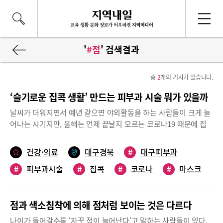
'
#점
' 검색결과
총
2
개의 기사가 있습니다.
‘슬기로운 집콕 생활’ 만드는 피부과 시술 뭐가 있을까
날씨가 더워지면서 예년 같으면 야외활동을 하는 사람들이 크게 늘
어나는 시기지만, 올해는 언제 끝날지 모르는 코로나19 때문에 집
에서 여가시간을 보내는 사람들이 많다.집에 있는 시간이 길고 마스
크 착용이 생활화 되어 얼굴이 자외선에 크게 노출될 일도 없고, 화
건강·의료
대구경북
#
대구피부과
장을 적게 하니 세안 걱정도 줄어든 김에 점빼기나 피부탄력을 개선
#
피부과시술
#
집콕
#
코로나
#
마스크
시키는 리프팅시술 등의 피부과 시술을 받으며 ‘슬기로운 집콕 생
활’을 하는 경우가 늘어나고 있다.대구 수성구 씨엘 피부과의원 이
#
점
무웅 원장은 “피부의 주름제거와 탄력을 개선하는 리프팅 시술과
점과 색소침착에 의해 점처럼 보이는 것은 다르다
레이저를 이용해 쥐젖이나 검버섯 기미 주근깨 점 등을 제거하는 것
은 시술 후 일상생활에 무리는 없지만 약간의 개인적 주의사항을 지
나이가 들어갈수록 ‘자꾸 점이 늘어난다’고 말하는 사람들이 있다.