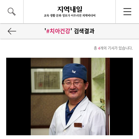
'
#치아건강
' 검색결과
총
4
개의 기사가 있습니다.