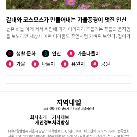
아와 수업에 참여하기도 한다.어반스케치 정규 수업은 12주 과정이
다. 삼원색의 원리, 색을 사용하는 기술, 펜이나 연필 드로잉을 배우
갈대와 코스모스가 만들어내는 가을풍경이 멋진 안산
고 수채화 물감으로 간단하게 채색하며 풍경화를 하나씩 그려 나간
다. 개인차가 있지만 보통 6~10점 정도의 그림을 완성하게 된다. 수
높은 하늘 아래 서서 바람에 따라 이리저리 흔들리는 꽃들의 움직임
업에 참여하는 이들의 사연도 다양하다. 스페인 여행을 앞두고 여행
을 보노라면 세상사 어떤 어려움도 꽃잎처럼 가벼워 보인다. 깊어가
지의 풍경을 직접 그리기 위해 수업을 받은 가족이 있는가 하면, 요
는 가을을 만끽하고 싶을 때 잠시 짬을 내서 안산을 산책해 보다. 어
리를 좋아하는 수강생은 직접 만든 요리를 그림으로 표현하고 싶어
느 도시보다 도심내 공원과 유휴지들이 많아 가을을 만끽할 수 있는
생활·문화
안산
#
가을나들이
수업에 참여했다. 스케치북 플러스에서는 매월 마지막주 토요일 오
포인트들이 적지 않다. 갈대의 스삭거림이 처연한 갈대습지공원과
전 파주출판도시 근교에 모여 함께 그림을 그릴 ‘어반스케쳐스 파
#
가을
#
나들이
#
유원지
#
공원
철길 변 아무도 몰래 핀 코스모스 군락지, 단풍이 물드는 화랑유원
주’ 회원을 별도로 모집한다.위치 : 파주시 회동길 159 1층운영시간
지까지 올 가을 한나절 나들이 장소를 소개한다.시화호 정수 필터
#
풍경
: 월∼일요일 오전 11시∼오후 6시(목요일은 휴무)문의 : 02-338-
‘갈대습지공원’가을이면 꼭 가봐야 하는 곳 ‘시화갈대습지공원’. 시
1405, 010-9104-7851정발산동 ‘드로잉풀(drawingpool)’나만의
화 방조제 공사로 생성된 인공습지 시화호의 수질개선을 위해 만들
작품 완성하며 성취감 느껴요 정발산동 조용한 주택가에 위치한 드
어진 갈대습지공원은 그 자체로 거대한 정수필터다. 시화호를 생명
로잉풀(drawingpool)은 김수현 작가의 설치미술 작업실이자 ‘어른
이 머물다가는 공간으로 만들어 놓은 갈대숲은 이제는 사시사철 시
을 위한 미술’ 수업이 진행되는 공간이다. 다양한 사람들과 미술로
민들에게 휴식공간을 제공하는 힐링쉼터가 됐다. 특히 가을 갈대꽃
소통하고 싶다는 생각에 화실을 오픈했다는 그녀는 미술이 어렵게
이 하얗게 피는 계절은 한 번쯤 꼭 찾아야하는 명소가 됐다.평일엔
회사소개
기사제보
만 느껴지는 초심자를 위한 수업 소재로 어반스케치를 선택했다. 드
한가로움을 주말이면 초등학생들을 위한 각종 체험기회도 제공된
개인정보처리방침
로잉을 기반으로 채색이 이루어지는 만큼 꾸준히 연습하면 나만의
다. 체험은 매달 바뀌는데 10월 매주 토요일 오후 2시에 진행되는
(주)내일엘엠씨 서울시 강남구 테헤란로 151, 5층 514호 · 대표전화 02-575-6908 · 등록번호
작품을 완성할 수 있기 때문이다. 수업은 김수현 작가나 다른 작가
토피어리 만들기 체험이 진행된다. 이번 주말에는 갈대습지공원 소
서울 아04127 (2016.08.04) 최초발행일 2016.08.04 · 발행·편집인:석진성 · 청소년 보호책임