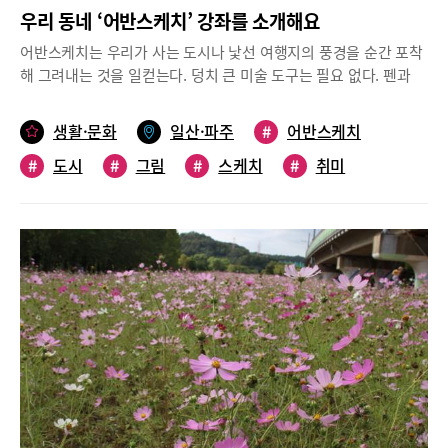
우리 동네 ‘어반스케치’ 강좌를 소개해요
어반스케치는 우리가 사는 도시나 낯선 여행지의 풍경을 순간 포착
해 그려내는 것을 일컫는다. 덩치 큰 미술 도구는 필요 없다. 펜과
종이, 작은 물감만 있으면 어디서든 일기 끄적이듯 그림을 그릴 수
있다. 대단하고 그럴싸한 여행지가 아니어도 괜찮다. 마음이 닿는
생활·문화
일산·파주
#
어반스케치
일상 속 풍경은 모두 소재가 된다. 나만의 감성 깃든 풍경을 짧은 시
#
도시
#
그림
#
스케치
#
취미
간에 그려내는 어반스케치를 배울 수 있는 곳을 소개한다.파주출판
도시 ‘스케치북 플러스’포근하고 정겨운 수채화의 매력을 경험해보
#
풍경
세요파주출판도시에 있는 스케치북 플러스는 드로잉 카페와 아트
숍을 겸하는 곳이다. 7년 전부터 사라지고 잊혀가는 서울의 골목길
을 그림으로 기록해온 신영 작가와 그의 아내인 생애구술사 정숙희
작가가 함께 운영하고 있다. 주말마다 옛 골목길을 돌며 소소한 일
상의 풍경을 담아온 그는 출판도시의 아름다움에 반해 이곳에 자리
를 잡게 됐다. 스케치북 플러스에서는 어반스케치 정규 수업과 함께
컬러링 체험 수업을 진행한다. 컬러링 체험 수업은 신영 작가의 드
로잉 작품에 수채화 채색을 직접 한 후 액자에 넣어 가져가는 과정
이다. 나만의 느낌대로 자유롭게 채색할 수 있어 참가자들의 만족도
가 높은 편이다. 중·고등학생의 단체 수업이 많고, 직장인 단체 워크
숍 문의 또한 적지 않다. 엄마와 자녀, 친구나 연인, 부부가 함께 찾