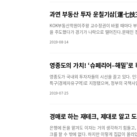
축은행’ 지점들이 많은데, 어떤 기준으로 선택하면
정기적금 금리가 정기예금보다 높지만 목돈 예치
다. 대체로 정기적금의 금리가 정기예금보다 높고,
과연 부동산 투자 운칠기삼[運七技
대의 상품들도 있지만 대부분 프로모션 상품으로 
KOK부동산학원이주왕 교수정권이 바뀔 때마다 부
있어서 여유자금을 저축하는 데는 한계가 있다.따
을 주도했다가 경기가 나락으로 떨어진다.문재인 정
행의 안정성 등을 먼저 고려해 선정한 후, 금리가
저금리 시대의 유일한 돌파구로 인식된 부동산 투
축은행, 예금자보호법에 따라 1인당 최고 5,00
2019-08-14
산을 투자할 방법이 많다.타인에게 피해를 주지 않
업인·허가의 취소, 해산 또는 파산 등으로 고객의
분의 사람들은 투자는 하고 싶은데 겁은 나고, 수
보험공사가 해당금융기관을 대신하여 예금을 지급하
다.더욱이 요즘 같은 부동산 정책은 혼돈시대이다.
액이 아니라 동일한 금융기관 내에서 예금자 1인이
‘운칠기삼이라는 모순의 논리로 결정된다’는 것이
영종도의 가치! ‘슈페리어‒해밀’로
인당 최고 5,000만원까지이다. 이때 ‘소정의 
다그러나 명료하다.대한민국은 법질서에 근거한 국
중은행 1년 만기 정기예금의 평균금리를 감안해 정
영종도가 국내외 투자자들의 시선을 끌고 있다. 인
하는 법이 바로 부동산공법이다.부동산 정책은 계
금이 지급 정지될 경우에는 목표했던 수익률을 기
특구(경제자유구역)로 지정됐으며, 정부의 국책사
부동산 투자 계획을 잡고, 그 계획을 세운 이유가 
금을 대신 지급하기로 결정하는 날까지 통상 2~3
다. 영종도의 ‘슈페리어‒해밀’이 주목받는 이유가
알아야 한다.그렇다면 개발계획은 어찌 수립되는가
수협 단위조합 제외), 저축은행, 증권회사, 보험
2019-07-25
상품으로 인기를 끄는 오피스텔은 수요대비 공급량
서 발전을 이룬 용인 화성 평택을 보자모두 100만
예금자 보호기금에 의하여 보호되며, 농·수협 단
이 한 달이라도 생긴다면 수익률은 더 떨어지는 셈이
이루고 있다.도시기본계획을 살펴보면 벌써 2000
다.‘저축은행중앙회’ 홈페이지에서 저축은행 통계
는 부동산상품으로 소액투자자들의 안정성을 완벽하
의 30만 인구가 100만에 가깝게 증가 되었고, 
19개 등 전체 79개(2019년 3월말 기준)가 있
한 생활형 숙박시설이라 종합부동산세 과세대상에서 
경매로 하는 재테크, 제대로 알고 
설계획이 잘 잡혔다.이렇듯, 가장 높은 확률의 투
회’(https://www.fsb.or.kr) 홈페이지에
아니라 양도세 및 보유세, 중과세 과세 대상에서도
자료와 은행별 경영공시 자료도 조회할 수 있다.서울지
은행에 돈을 맡겨도 이자는 거의 생각하기 힘들고
위험부담을 줄이고, 보증서가 아닌 임대차 계약서
온, 예가람, 웰컴, 유안타, 유진, 조은, 키움YES, 푸른,
크를 할 수 밖에 없다. 하지만 이렇게 집값이 올라
인상조건하에 지속적으로 계약하고 있다”고 설명
행이 있다.공시자료는 경영공시, 요약공시, 민원발