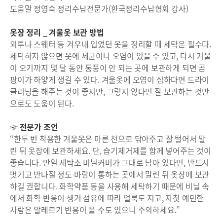
도움말 정영숙 정리수납전문가(한국정리수납협회 강사)
옷장 정리 _ 겨울옷 보관 방법
외투나 스웨터 등 겨우내 입었던 옷을 정리할 때 세탁은 필수다.
세탁하지 않으면 옷에 세균이나 오염이 있을 수 있고, 다시 겨울
이 오기까지 몇 달 동안 통풍이 안 되는 곳에 보관하게 되면 곰
팡이가 하얗게 생길 수 있다. 겨울옷에 오염이 심하다면 드라이
클리닝을 해주는 것이 좋지만, 그렇지 않다면 잘 보관하는 것만
으로도 도움이 된다.
☞ 전문가 조언
“한두 번 착용한 겨울옷은 마른 천으로 닦아주고 잘 털어서 말
린 뒤 옷장에 보관하세요. 단, 습기제거제를 함께 넣어주는 것이
좋습니다. 만일 세탁소 비닐커버가 그대로 남아 있다면, 반드시
벗기고 반나절 정도 바람이 통하는 곳에서 말린 뒤 옷장에 보관
하길 권합니다. 화학약품 등을 사용해 세탁하기 때문에 비닐 속
에서 화학 반응이 생겨 섬유에 따라 얼룩도 지고, 자칫 예민한
사람은 알레르기 반응이 올 수도 있으니 주의하세요.”