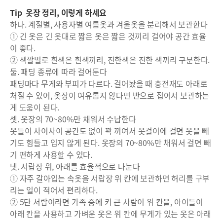
Tip 옷장 정리, 이렇게 하세요
하나. 계절별, 사용자별 여름옷과 겨울옷을 분리해서 보관한다
① 긴 옷은 긴 옷대로 짧은 옷은 짧은 것끼리 걸어야 공간 효율
이 좋다.
② 색깔별로 흰색은 흰색끼리, 진한색은 진한 색끼리 구분한다.
둘. 패딩 종류에 따라 걸어둔다
패딩마다 무게와 부피가 다르다. 걸어놨을 때 충전재도 아래로
처질 수 있어, 옷장이 여유롭지 않다면 반으로 접어서 보관하는
게 도움이 된다.
셋. 옷장의 70~80%만 채워서 수납한다
옷들이 사이사이 공간도 없이 꽉 끼여서 옷걸이에 걸면 옷을 빼
기도 힘들고 입지 않게 된다. 옷장의 70~80%만 채워서 걸면 빼
기 편하게 사용할 수 있다.
넷. 서랍장 위, 아래를 효율적으로 나눈다
① 자주 갈아입는 속옷을 서랍장 위 칸에 보관하면 허리를 구부
리는 일이 적어서 편리하다.
② 5단 서랍이라면 가족 중에 키 큰 사람이 위 칸을, 아이들이
아래 칸을 사용하고 가벼운 옷은 위 칸에 무게가 있는 옷은 아래