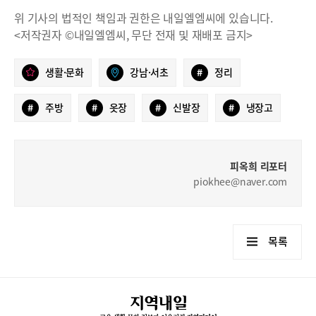
위 기사의 법적인 책임과 권한은 내일엘엠씨에 있습니다.
<저작권자 ©내일엘엠씨, 무단 전재 및 재배포 금지>
생활·문화
강남·서초
#
정리
#
주방
#
옷장
#
신발장
#
냉장고
피옥희 리포터
piokhee@naver.com
목록