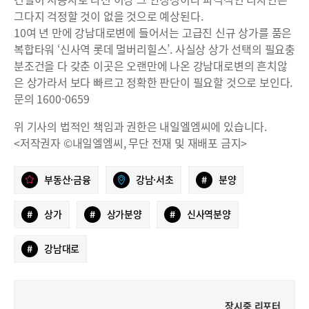
그다지 걱정할 것이 없을 것으로 예상된다.
10여 년 만에 강남대로변에 들어서는 고급진 신규 상가를 품은
복합타워 ‘신사역 롯데 멀버리힐스’. 사실상 상가 선택의 필요충
분조건을 다 갖춘 이곳은 오랜만에 나온 강남대로변의 흔치않
은 상가라서 보다 빠르고 정확한 판단이 필요할 것으로 보인다.
문의 1600-0659
위 기사의 법적인 책임과 권한은 내일엘엠씨에 있습니다.
<저작권자 ©내일엘엠씨, 무단 전재 및 재배포 금지>
부동산·금융
강남·서초
#
분양
#
상가
#
상가분양
#
신사역분양
#
강남대로
장시중 리포터