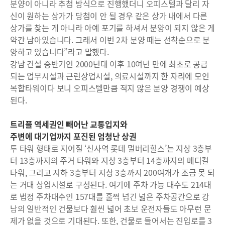
분양이 아니라 추첨 방식으로 진행했더니 오피스텔과 달리 자
신이 원하는 상가가 당첨이 안 될 경우 같은 상가 내에서 다른
상가를 찾는 게 아니라 아예 포기를 하셔서 분양이 되지 않은 게
약간 남아있습니다. 그래서 이번 2차 분양 때는 선착순으로 분
양하고 있습니다”라고 말했다.
강남 건설 중반기인 2000년대 이후 10여년 만에 최초로 공급
되는 업무시설과 근린상업시설, 의료시설까지 한 자리에 모인
복합타워이다 보니 오피스텔만큼 적지 않은 분양 경쟁이 예상
된다.
트리플 역세권인 빼어난 교통입지와
주변에 대기업까지 포진된 엄청난 상권
투 타워 형태로 지어질 ‘신사역 롯데 멀버리힐스’는 지상 3층부
터 13층까지의 주거 타워와 지상 3층부터 14층까지의 메디컬
타워, 그리고 지하 3층부터 지상 3층까지 200여개가 조금 못 되
는 거대 상업시설로 구성된다. 여기에 주차 가능 대수도 214대
로 법정 주차대수인 157대를 훌쩍 넘긴 넓은 주차공간으로 강
남의 일반적인 건물보다 훨씬 넓어 초보 운전자들도 아무런 문
제가 없을 것으로 기대된다. 또한, 건물로 들어서는 진입로를 3