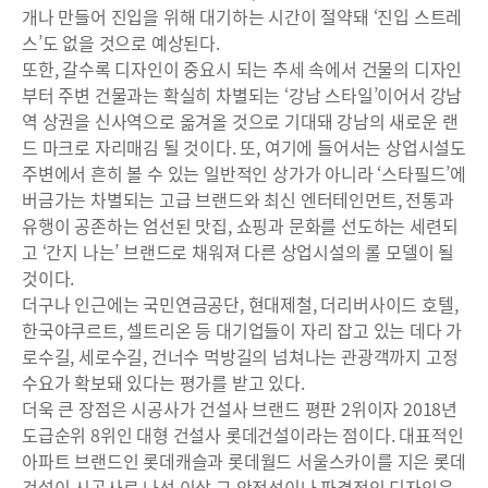
개나 만들어 진입을 위해 대기하는 시간이 절약돼 ‘진입 스트레
스’도 없을 것으로 예상된다.
또한, 갈수록 디자인이 중요시 되는 추세 속에서 건물의 디자인
부터 주변 건물과는 확실히 차별되는 ‘강남 스타일’이어서 강남
역 상권을 신사역으로 옮겨올 것으로 기대돼 강남의 새로운 랜
드 마크로 자리매김 될 것이다. 또, 여기에 들어서는 상업시설도
주변에서 흔히 볼 수 있는 일반적인 상가가 아니라 ‘스타필드’에
버금가는 차별되는 고급 브랜드와 최신 엔터테인먼트, 전통과
유행이 공존하는 엄선된 맛집, 쇼핑과 문화를 선도하는 세련되
고 ‘간지 나는’ 브랜드로 채워져 다른 상업시설의 롤 모델이 될
것이다.
더구나 인근에는 국민연금공단, 현대제철, 더리버사이드 호텔,
한국야쿠르트, 셀트리온 등 대기업들이 자리 잡고 있는 데다 가
로수길, 세로수길, 건너수 먹방길의 넘쳐나는 관광객까지 고정
수요가 확보돼 있다는 평가를 받고 있다.
더욱 큰 장점은 시공사가 건설사 브랜드 평판 2위이자 2018년
도급순위 8위인 대형 건설사 롯데건설이라는 점이다. 대표적인
아파트 브랜드인 롯데캐슬과 롯데월드 서울스카이를 지은 롯데
건설이 시공사로 나선 이상 그 안정성이나 파격적인 디자인은