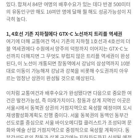
있다. 합쳐서 84만 여명의 배후수요가 있는 데다 반경 500미터
의 유동인구만 해도 16여만 명에 달해 뭘 해도 성공가능성이 지
극히 높다.
1, 4호선 기존 지하철에다 GTX-C 노선까지 트리플 역세권
여기에 더해 교통여건 역시 기존의 지하철 1호선과 4호선의 더
블 역세권에다 수원에서 양주의 덕정까지 이어지는 GTX-C 노
선까지 더해지면 그 무엇도 부럽지 않은 트리플 역세권이 완성
된다, 이 노선이 개통되면 창동역에서 강남의 삼성역까지 10분
대로 이동이 가능해져 강남과 강북을 비롯해 수도권까지 아우
르는 엄청난 상권이 완성될 것으로 예상된다.
이처럼 교통여건과 배후수요가 완성됐다면 다음으로 중요한 여
건은 발전가능성, 즉 미래가치이다. 창동과 상계 지역인 이곳은
서울시에서 동북권 상권의 거점지역으로 육성할 예정이며 도시
재생활성화계획도 진행 중이다. 서울 동북권의 동맥인 동부간
선도로를 중심으로 서울 바이오메디컬 클러스트가 조성되며 문
화와 예술 산업 거점지역으로 중점적으로 육성할 계획이다. 동
부간선도로의 창동과 상계 구간에는 지하차도까지 신설될 예정