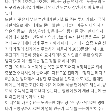
다. 기존에 1호선과 4호선이 만나는 창동 역세권은 도봉구와 노
원구의 중심이었기 때문에 역세권 노른자 상권이 이미 확보돼
있다.
또한, 이곳은 대부분 법인에게만 기회를 주는 투자 기회가 극히
제한적으로 개인에게도 문이 열린다. 더불어 이곳 민자 역사 사
업은 영등포나 용산, 왕십리, 동대구역 등 다른 곳의 민자 역사
사업에서 보듯이 면밀한 사업성 검토와 수지 분석 등을 통해 결
정돼 누구에게다 쉽게 주는 기회가 아니다. 게다가 요즘 같은 선
거의 계절에 선거와는 무관하게 서울시의 2030플랜의 하나로
추진되기 때문에 정권이 교체되더라도 사업은 아무런 영향을
받지 않고 계속된다는 점도 장점 중 하나이다.
또한, ‘아레나 X 스퀘어’는 복합 몰로 지어져 쇼핑객들을 위해
충분한 주차시설이 들어서며 자유로운 전매가 보장되는 데다 3
0년 동안 임대해서 사용한 후 환급을 선택할 수도 있는 임대인
에게는 유리한 조건이다. 여기에 더해 세금 면에서도 재산세, 양
도세, 취득세를 따로 내지 않는다는 장점이 있어 세금 때문에 골
머리를 않지 않아도 된다.
이 지역의 배후수요는 노원구만 해도 상주인구가 약 52만 명에
다가 도봉구까지 32만여 명의 인구가 그 뒤를 든든히 받혀주고