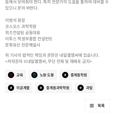
등에서 보여줘야 한다. 특히 전문가의 도움을 통하여 대비할 수
있으니 문의 바란다.
이범석 원장
코스모스 과학학원
위즈컨설팅 공동대표
이투스 학생부종합 컨설턴트
문화유산 전문해설사
위 기사의 법적인 책임과 권한은 내일엘엠씨에 있습니다.
<저작권자 ©내일엘엠씨, 무단 전재 및 재배포 금지>
교육
노원·도봉
#
중계동학원
#
이공계열
#
중계동과학학원
#
과탐
목록