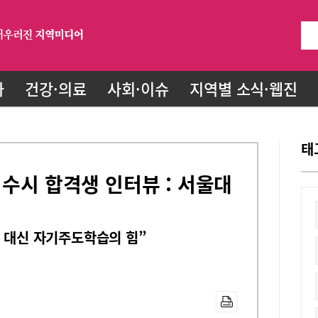
화
건강·의료
사회·이슈
지역별 소식·웹진
태
 수시 합격생 인터뷰 : 서울대
육 대신 자기주도학습의 힘”