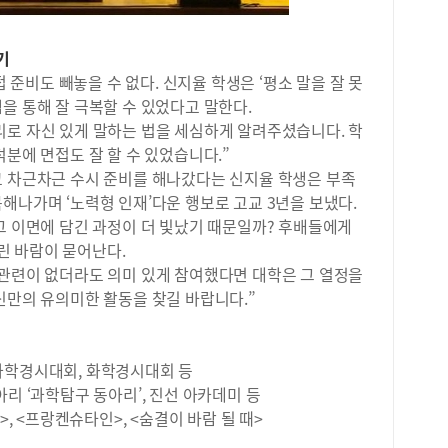
세일
히 
2학
원생
특)
찾기
면 
있었
을 
비도 빼놓을 수 없다. 신지율 학생은 ‘평소 말을 잘 못
로도
식을
을 통해 잘 극복할 수 있었다고 말한다.
이를
바로
리로 자신 있게 말하는 법을 세심하게 알려주셨습니다. 학
팅 
원 
학에
덕분에 면접도 잘 할 수 있었습니다.”
문이
로 
고 차근차근 수시 준비를 해나갔다는 신지율 학생은 부족
업 
마케
해나가며 ‘노력형 인재’다운 행보로 고교 3년을 보냈다.
모두
실제
그 이면에 담긴 과정이 더 빛났기 때문일까? 후배들에게
고 
관리
받고
린 바람이 묻어난다.
데,
직접
 관련이 없더라도 의미 있게 참여했다면 대학은 그 열정을
보다
피트
신만의 유의미한 활동을 찾길 바랍니다.”
&a
을 
생활
기간
에 
적지
과 
과학경시대회, 화학경시대회 등
럼으
히 
아리 ‘과학탐구 동아리’, 진선 아카데미 등
학교
학생
다.
>, <프랑켄슈타인>, <숨결이 바람 될 때>
도가
분석
문제