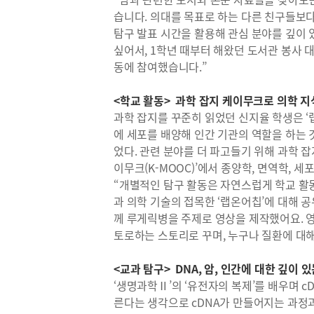
습니다. 의대를 목표로 하는 다른 친구들보다
탐구 발표 시간을 활용해 관심 분야를 깊이 
싶어서, 1학년 때부터 해왔던 도서관 봉사
동에 참여했습니다.”
<학교 활동> 과학 잡지 케이무크로 의학 지
과학 잡지를 꾸준히 읽었던 신지율 학생은 ‘랩온어
에 세포를 배양해 인간 기관의 역할을 하는 
었다. 관련 분야를 더 파고들기 위해 과학 
이무크(K-MOOC)’에서 종양학, 면역학, 
“개별적인 탐구 활동은 자연스럽게 학교 활
과 의학 기술의 접목한 ‘랩온어칩’에 대해 
께 루게릭병을 주제로 영상을 제작했어요. 
토로하는 스토리로 꾸며, 누구나 질환에 대해
<교과 탐구> DNA, 암, 인간에 대한 깊이 
‘생명과학Ⅱ’의 ‘유전자의 복제’를 배우며 c
른다는 생각으로 cDNA가 만들어지는 과정과