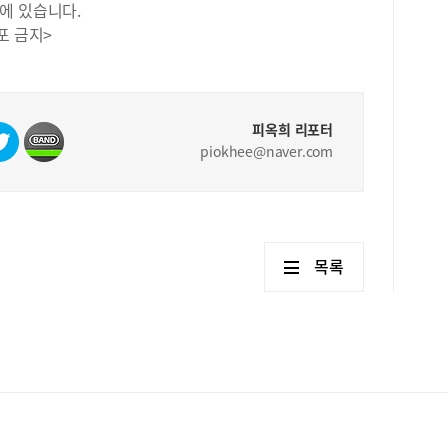
변별
에 있습니다.
습니
어지
포 금지>
방송
장은
가능
갖추
제를
큐피
탐구
&nd
는 
피옥희 리포터
확하
piokhee@naver.com
주제
현실
을 
업 
준으
목록
수학
선택
가장
준으
사회
이 
잘 
구 
합니