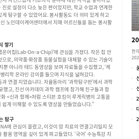
단위
 진로 설정이 다소 늦은 편이었지만, 학교 수업과 연계한
것은
있게 탐구할 수 있었어요. 봉사활동도 더 의미 있게 하고
교(
 대신 노인데이케어센터에서 치매 어르신들을 돕는 봉사활
천고
고에
다.
급 
식 쌓기
점 
한지
칩(Lab-On-a-Chip)’에 관심을 가졌다. 작은 칩 안
도 
20
것으로, 의약품·화장품 동물실험을 대체할 수 있는 기술이
학교
로 
잡지뿐 아니라 테드 동영상을 보며 자료들을 수집했고, ‘케
을 
재학
세포병리학 온라인 강의를 들으며 지식을 넓혀갔다.
식으
아니
장이
동과 연결 지었습니다. 자율동아리 ‘과학탐구반’에서 과학
대입
확실
공유했고, 진선 아카데미 과학 캠프에 참가해 친구들과 함
비 
의 
영화 <신과 함께>처럼 스티븐 호킹이 루게릭병의 고통을
로 
교들
가 
 쉽게 이해할 수 있도록 영상을 만들었습니다.”
이를
했던
요해
학,
있는 탐구
수학
대학
DNA에 관심이 끌렸고, 이것이 암 치료의 연결고리일지 모
받지
비를
중학
 활용 영역을 깊이 있게 파고들었다. ‘국어’ 수능특강 지
경영