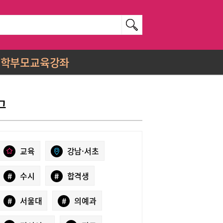
학부모교육강좌
그
교육
강남·서초
#
수시
#
합격생
#
서울대
#
의예과