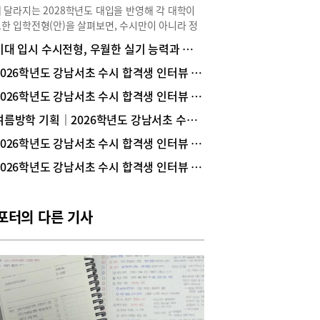
 달라지는 2028학년도 대입을 반영해 각 대학이
한 입학전형(안)을 살펴보면, 수시만이 아니라 정
서도 교과성적을 반영하는 대학들이 증가하는 추
미대 입시 수시전형, 우월한 실기 능력과 최소한의 내신 관리가 필요
. 따라서 이제 상위대학 합격을 노린다면 내신과
을 동시에 고려한 학습전략을 세워야 한다.이렇게
2026학년도 강남서초 수시 합격생 인터뷰 _ 서울대 의예과 1학년 문범준(중산고 졸업)
지는 대입에 맞춰 경쟁력을 높이려는 수지지역 중·
2026학년도 강남서초 수시 합격생 인터뷰 _ 카이스트 무학과 1학년 이현서(동덕여고 졸업)
학생이라면 수지 고등수학전문학원인 ‘QPIT(큐피
 수학학원(이하 큐피트 수학)’에 주목해보자. 지난해
여름방학 기획｜2026학년도 강남서초 수시 합격생들의 공부 노하우
했으나 재원생들의 성적과 실력파 강사들의 책임
2026학년도 강남서초 수시 합격생 인터뷰 _ 가톨릭대 의예과 1학년 김수연(현대고 졸업)
으로 빠르게 입소문 나고 있기 때문.특히, 강남 대
및 서초에서 자사고 학생들을 지도해 온 강윤기 원
2026학년도 강남서초 수시 합격생 인터뷰 _ 서울대 역사학부 1학년 구지우(압구정고 졸업)
 분당 수학의 아침과 수지 지트에서 팀장을 지내며
지역 고교 지도 경험이 많은 김승환 원장이 함께하
있어서 수지지역 고교 내신과 수능을 동시에 체계적
포터의 다른 기사
 준비할 수 있다는 점이 주목받고 있다.이번 여름,
고1인 중3을 대상으로 한 수업을 개강하는
IT(큐피트) 수학학원의 두 원장에게 수지지역 고교
 상위대학 진학을 위한 수학학습전략을 들어보았
상위대학에 진학하려면 수지지역 고교에 맞춰 수학
을 높여야내신성적이 중요해진 2028 대입에서는
학교에 맞는 학습전략이 중요하다. 특히 이수학점