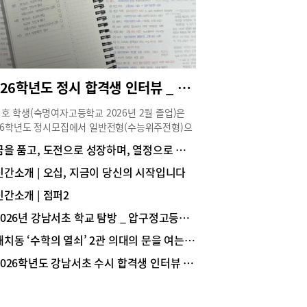
 수가 높은 수학이 내신성적에 결정적인 요소라는
 두말할 필요가 없다.강윤기 원장은 “수지지역 고
서원고, 성복고, 수지고, 신봉고, 풍덕고, 현암고, 홍
)의 내신시험을 분석해보면 대치와 반포지역 자사
 준할 정도로 상당히 어려운 수준”이라고 지적했
“수지지역 고교 고1, 2 수학 등급을 보면 내신 5등
2026학년도 정시 합격생 인터뷰 _ 서울대 경영학과 1학년 한지호(숙명여고 졸업)
체제임에도 불구하고 1등급 컷이 60점 후반에서 70
초반에 대다수 분포하고 있습니다. 그에 따라 평균
호 학생(숙명여자고등학교 2026년 2월 졸업)은
상당히 낮습니다. 그 이유는 수지지역 고교에서는
26학년도 정시모집에서 일반전형(수능위주전형)으
 프린트를 중심으로 기본 혹은 고급 변형된 문제들
서울대학교 경영대학 경영학과에 합격해 1학년에
꿈을 품고, 도전으로 성장하며, 열정으로 미래를 준비하는 학교, 중대부고
출제하며, 2~3개 문제를 하나의 문제로 출제하는 방
 중이다. 수시와 정시를 동시에 준비하며 학업뿐
로 난도를 높이고 있어서 입니다”라고 김승환 원
라 학교 활동에도 적극적으로 참여해 학교 안에서
신간소개 | 오십, 지금이 당신의 시작입니다
 설명했다. 이렇게 수지지역 고교 수학시험에 대한
 경쟁력을 탄탄히 쌓았다. 한지호 학생의 대입 준
한 분석 데이터를 갖추고 있어서 실제 큐피트 수학
신간소개 | 점퍼2
이야기를 생생하게 전한다.Story ① 전공 선택과 진
학교 시험 적중률은 상당히 높다.결국, 수지지역 고
역량 쌓기 Q 경영 분야로 진로를 설정하게 된 계기
2026년 강남서초 학교 탐방 _ 압구정고등학교
의 수학 내신시험은 출제경향 및 특징이 분명해서
궁금합니다.저는 처음부터 경영학과 진학을 목표로
 대비한 수학학습을 해야만 고득점이 가능하다.중
대치동 ‘수학의 열쇠’ 2관 의대의 문을 여는 ‘황금열쇠 스터디 프로그램’
 것은 아닙니다. 오히려 정치외교학, 심리학, 사회
진 내신, 예비고1부터 제대로 준비하자대입에서
 역사학 등 사회과학 전반에 관심이 많아 사회과학
2026학년도 강남서초 수시 합격생 인터뷰 _ 서울대 의예과 1학년 문범준(중산고 졸업)
성적의 영향력은 상당하다. 수학에서 높은 성적을
 진학을 고민하기도 했습니다. 그러던 중 수시 준
 못한다면 상위대학 진학은 어렵다. 따라서 대다수
 위해 학교생활기록부(이하 학생부)를 관리하면서
생은 고등수학을 미리 배우지만, 실제 고1이 되어
학은 사람의 심리와 사회 현상을 이해하고 이를 실