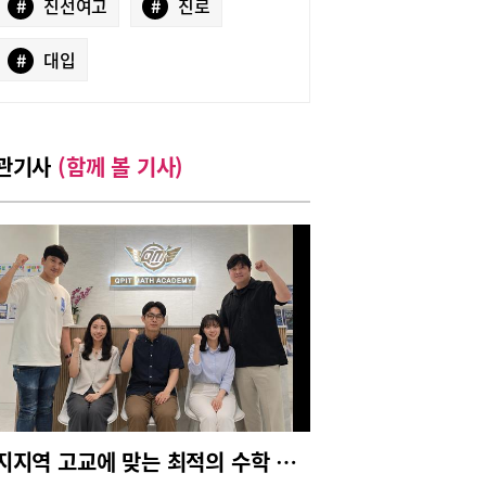
#
진선여고
#
진로
#
대입
관기사
(함께 볼 기사)
수지지역 고교에 맞는 최적의 수학 수업, 예비고1부터 제대로 준비해야