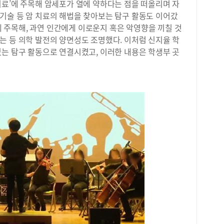
내신
치료’에 주목해 암세포가 열에 약하다는 점을 떠올리며 자
제 
되지
기술 등 암 치료의 해법을 찾아보는 탐구 활동도 이어갔
니다
은 
리 
’에 주목해, 과연 인간에게 이로운지 혹은 악영향을 끼칠 것
교 
을 
는 등 의학 발전의 양면성도 조명했다. 이처럼 신지율 학
진짜
의 
있는 탐구 활동으로 연결시켰고, 이러한 내용은 학생부 곳
주의
배우
아오
매력
다.
와 
요.
엇인
를 
하며
수학
형 
춰야
진행
고 
또한
있다
구성
수학
했습
여름
회장
등수
사이
에서
소통
을 
시를
하는
과정
재,
량을
피드