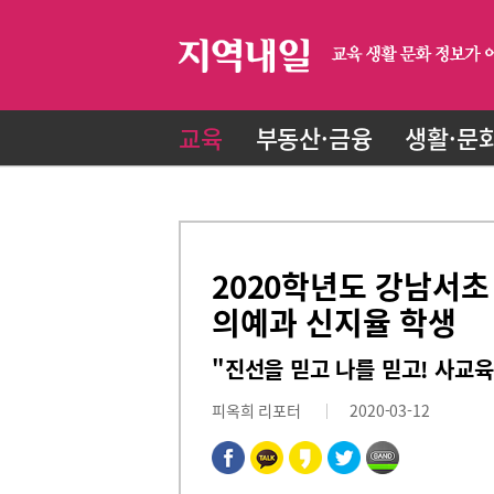
교육
부동산·금융
생활·문
2020학년도 강남서초
의예과 신지율 학생
"진선을 믿고 나를 믿고! 사교
피옥희 리포터
2020-03-12