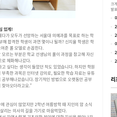
크게
발표
시에
세다
수능
심 있게!
달라
 게다가 모두가 선망하는 서울대 의예과를 목표로 하는 학
고등
공부해 합격한 학생이 과연 몇이나 될까? 신지율 학생은 학
트)
여준 롤 모델로 손꼽힌다.
개원
수업
잘 모르는 부분은 학교 선생님의 풀이 과정을 참고해 자신
치 
으로 체화해나갔다.
장과
하고 싶다는 생각이 들었던 적도 있었습니다. 하지만 학원
수지
 부족한 과목은 인터넷 강의로, 필요한 학습 자료는 유튜
고 
리
어 공부해나갔습니다. 장기적인 방법으로 오랫동안 공부
으로
이 찾아오더라고요.”
예비
QP
에서
다.
에 관심이 많았지만 2학년 여름방학 때 지인의 암 소식
실력
을 살리는 의사의 길을 가기로 마음먹었다.
각 
면서 자연스럽게 기초의학 분야에 대한 지식을 쌓아나갔