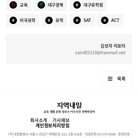
교육
대구경북
#
대구유학원
#
미국유학
#
유학
#
SAT
#
ACT
김성자 리포터
saint05310@hanmail.net
목록
회사소개
기사제보
개인정보처리방침
(주)내일엘엠씨 서울시 강남구 테헤란로 151, 5층 514호 · 대표전화 02-575-6908 · 등록번호