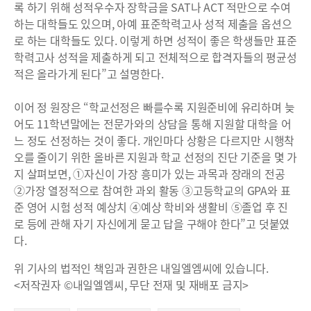
록 하기 위해 성적우수자 장학금을 SAT나 ACT 적만으로 수여
하는 대학들도 있으며, 아예 표준학력고사 성적 제출을 옵션으
로 하는 대학들도 있다. 이렇게 하면 성적이 좋은 학생들만 표준
학력고사 성적을 제출하게 되고 전체적으로 합격자들의 평균성
적은 올라가게 된다”고 설명한다.
이어 정 원장은 “학교선정은 빠를수록 지원준비에 유리하며 늦
어도 11학년말에는 전문가와의 상담을 통해 지원할 대학을 어
느 정도 선정하는 것이 좋다. 개인마다 상황은 다르지만 시행착
오를 줄이기 위한 올바른 지원과 학교 선정의 진단 기준을 몇 가
지 살펴보면, ①자신이 가장 흥미가 있는 과목과 장래의 전공
②가장 열정적으로 참여한 과외 활동 ③고등학교의 GPA와 표
준 영어 시험 성적 예상치 ④예상 학비와 생활비 ⑤졸업 후 진
로 등에 관해 자기 자신에게 묻고 답을 구해야 한다”고 덧붙였
다.
위 기사의 법적인 책임과 권한은 내일엘엠씨에 있습니다.
<저작권자 ©내일엘엠씨, 무단 전재 및 재배포 금지>