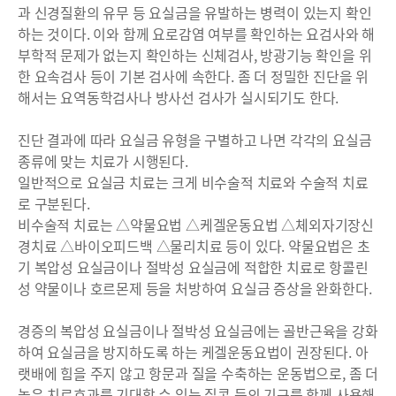
과 신경질환의 유무 등 요실금을 유발하는 병력이 있는지 확인
하는 것이다. 이와 함께 요로감염 여부를 확인하는 요검사와 해
부학적 문제가 없는지 확인하는 신체검사, 방광기능 확인을 위
한 요속검사 등이 기본 검사에 속한다. 좀 더 정밀한 진단을 위
해서는 요역동학검사나 방사선 검사가 실시되기도 한다.
진단 결과에 따라 요실금 유형을 구별하고 나면 각각의 요실금
종류에 맞는 치료가 시행된다.
일반적으로 요실금 치료는 크게 비수술적 치료와 수술적 치료
로 구분된다.
비수술적 치료는 △약물요법 △케겔운동요법 △체외자기장신
경치료 △바이오피드백 △물리치료 등이 있다. 약물요법은 초
기 복압성 요실금이나 절박성 요실금에 적합한 치료로 항콜린
성 약물이나 호르몬제 등을 처방하여 요실금 증상을 완화한다.
경증의 복압성 요실금이나 절박성 요실금에는 골반근육을 강화
하여 요실금을 방지하도록 하는 케겔운동요법이 권장된다. 아
랫배에 힘을 주지 않고 항문과 질을 수축하는 운동법으로, 좀 더
높은 치료효과를 기대할 수 있는 질콘 등의 기구를 함께 사용해