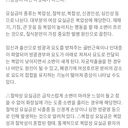
요실금의 종류는 복압성, 절박성, 복합성, 신경인성, 심인성 등
으로 나뉜다. 대부분의 여성 요실금은 복압성에 해당한다. 재채
기, 기침, 큰 웃음 등 복압이 높아지는 행동을 할 때 소변이 흐르
는 것으로, 질식분만이 가장 중요한 발병 원인으로 꼽힌다.
임신과 출산으로 방광과 요도를 받쳐주는 골반근육이나 인대층
이 파열되어 방광경부와 요도가 아래로 쳐져서 요도로 전달되
는 복압이 낮아지면서 소변이 새게 된다. 자궁적출술을 한 경우
나 비만도 원인이 될 수 있고, 폐경기에 여성호르몬 분비의 감소
로 요도의 접합을 유지하는 기능이 떨어져 증상이 나타날 수도
있다.
△절박성 요실금은 급작스럽게 소변이 마려운 느낌이 들고 참
을 수 없어 화장실에 가는 도중 소변을 흘리는 경우에 해당한다.
절박성 요실금은 뇌졸중 등 신경계 손상이나 심한 방광염 등으
로 인해 발생하는 것으로 알려져 있다. △복합성 요실금은 복압
성과 절박성이 혼합된 형태. 통계적으로 복압성 요실금 환자의